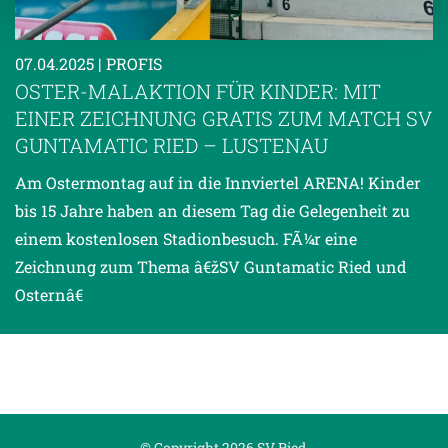
Weitere Details, insbesondere zu Speicherdauer und
Empfänger entnehmen Sie unserer
07.04.2025
| PROFIS
Datenschutzerklärung
.
OSTER-MALAKTION FÜR KINDER: MIT
EINER ZEICHNUNG GRATIS ZUM MATCH SV
GUNTAMATIC RIED – LUSTENAU
Am Ostermontag auf in die Innviertel ARENA! Kinder
bis 15 Jahre haben an diesem Tag die Gelegenheit zu
einem kostenlosen Stadionbesuch. FÃ¼r eine
Zeichnung zum Thema â€žSV Guntamatic Ried und
Osternâ€
© Copyright 2026 SV Ried.