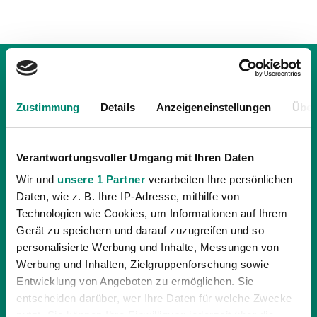
Zustimmung
Details
Anzeigeneinstellungen
Über
Verantwortungsvoller Umgang mit Ihren Daten
Wir und
unsere 1 Partner
verarbeiten Ihre persönlichen
Daten, wie z. B. Ihre IP-Adresse, mithilfe von
Technologien wie Cookies, um Informationen auf Ihrem
Gerät zu speichern und darauf zuzugreifen und so
personalisierte Werbung und Inhalte, Messungen von
Werbung und Inhalten, Zielgruppenforschung sowie
07.04.2025
| ALLGEMEINE NEWS
Entwicklung von Angeboten zu ermöglichen. Sie
AUSWÄRTSFAHRTEN NACH HÜTTELDORF
entscheiden darüber, wer Ihre Daten für welche Zwecke
Am Freitag, dem 11. April, trifft die SV Guntamatic Ried
nutzt. Sie können Ihre Einwilligung jederzeit über die