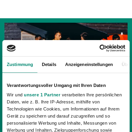
Zustimmung
Details
Anzeigeneinstellungen
Über
Verantwortungsvoller Umgang mit Ihren Daten
Wir und
unsere 1 Partner
verarbeiten Ihre persönlichen
Daten, wie z. B. Ihre IP-Adresse, mithilfe von
Technologien wie Cookies, um Informationen auf Ihrem
30.06.2026
| TICKETING
Gerät zu speichern und darauf zuzugreifen und so
TESTSPIEL GEGEN JAHN REGENSBURG IN
personalisierte Werbung und Inhalte, Messungen von
ST. ROMAN
Werbung und Inhalten, Zielgruppenforschung sowie