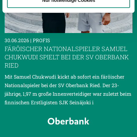
Nur notwendige Cookies
haben oder die sie im Rahmen Ihrer Nutzung der Dienste
gesammelt haben.
Weitere Details, insbesondere zu Speicherdauer und
Empfänger entnehmen Sie unserer
30.06.2026
| PROFIS
Datenschutzerklärung
.
FÄRÖISCHER NATIONALSPIELER SAMUEL
CHUKWUDI SPIELT BEI DER SV OBERBANK
RIED
Mit Samuel Chukwudi kickt ab sofort ein färöischer
Nationalspieler bei der SV Oberbank Ried. Der 23-
jährige, 1,97 m große Innenverteidiger war zuletzt beim
finnischen Erstligisten SJK Seinäjoki i