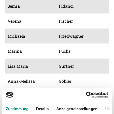
Semra
Fidanci
Verena
Fischer
Michaela
Friedwagner
Marina
Fuchs
Lisa Maria
Gurtner
Anna-Melissa
Göhler
Lisa
Hochaspöck
Zustimmung
Details
Anzeigeneinstellungen
Über
Anna
Holzapfel