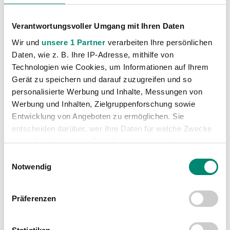
Lisa
Kitzberger
Verantwortungsvoller Umgang mit Ihren Daten
Wir und
unsere 1 Partner
verarbeiten Ihre persönlichen
Laura
Klingseisen
Daten, wie z. B. Ihre IP-Adresse, mithilfe von
Technologien wie Cookies, um Informationen auf Ihrem
Gerät zu speichern und darauf zuzugreifen und so
Petra
Leingartner
personalisierte Werbung und Inhalte, Messungen von
Werbung und Inhalten, Zielgruppenforschung sowie
Magdalena
Lindner
Entwicklung von Angeboten zu ermöglichen. Sie
entscheiden darüber, wer Ihre Daten für welche Zwecke
nutzt. Sie können Ihre Einwilligung jederzeit über die
Kiara Denise
Luschin
Cookie-Erklärung oder durch Klicken auf das Privacy
Einwilligungsauswahl
Trigger Symbol ändern oder widerrufen
Notwendig
Magdalena
Mayr
Erfahren Sie mehr darüber, wie Ihre persönlichen Daten
Präferenzen
verarbeitet werden, und legen Sie Ihre Präferenzen im
Eva
Mitterbuchner
Abschnitt Einzelheiten
fest.