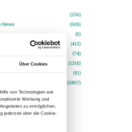
n
(236)
e News
(606)
(6)
inger Ried
(413)
s
(74)
(1316)
Über Cookies
(91)
siert
(2867)
hilfe von Technologien wie
onalisierte Werbung und
 Angeboten zu ermöglichen.
g jederzeit über die Cookie-