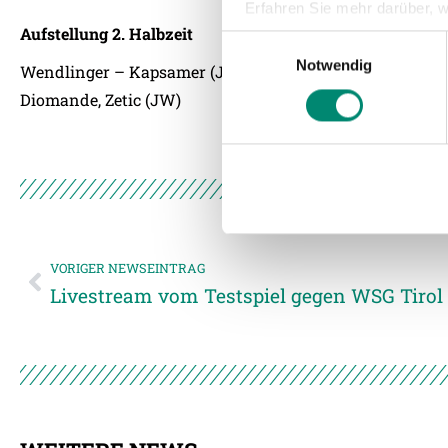
Erfahren Sie mehr darüber, w
Aufstellung 2. Halbzeit
Einzelheiten
fest.
Einwilligungsauswahl
Notwendig
Wendlinger – Kapsamer (JW), Wiesinger, Malic – Bumberg
Wir verwenden Cookies, um I
Diomande, Zetic (JW)
und die Zugriffe auf unsere 
Website an unsere Partner fü
möglicherweise mit weiteren
der Dienste gesammelt habe
Weitere Details, insbesond
VORIGER NEWSEINTRAG
Livestream vom Testspiel gegen WSG Tirol