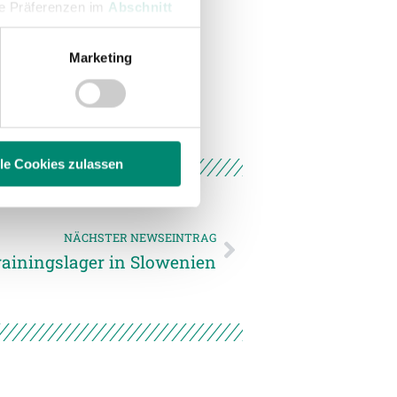
hre Präferenzen im
Abschnitt
Marketing
 Medien anbieten zu können
hrer Verwendung unserer
 führen diese Informationen
ie im Rahmen Ihrer Nutzung
lle Cookies zulassen
enschutzerklärung
.
NÄCHSTER NEWSEINTRAG
ainingslager in Slowenien