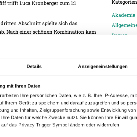
Kategorie
ff trifft Luca Kronberger zum 1:1
Akademie
ritten Abschnitt spielte sich das
Allgemein
 ab. Nach einer schönen Kombination kam
Damen
nn Stejskal zum Abschluss – jedoch knapp
Junge Wik
ehr viel und somit trennen sich die SV
Nachwuch
Profis
Details
Anzeigeneinstellungen
Ticketing
Unkategori
g mit Ihren Daten
arbeiten Ihre persönlichen Daten, wie z. B. Ihre IP-Adresse, mit
uf Ihrem Gerät zu speichern und darauf zuzugreifen und so pers
ung und Inhalten, Zielgruppenforschung sowie Entwicklung von
(Testspieler), Marinsek, Madritsch,
 Ihre Daten für welche Zwecke nutzt. Sie können Ihre Einwilligun
 auf das Privacy Trigger Symbol ändern oder widerrufen