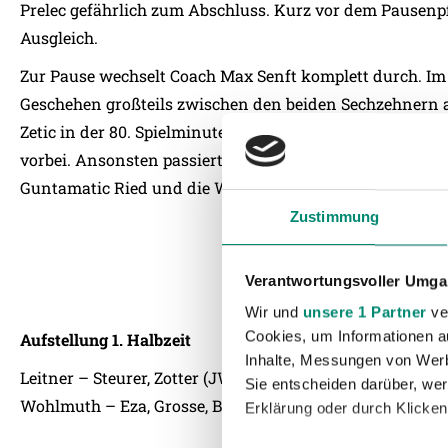
Prelec gefährlich zum Abschluss. Kurz vor dem Pausenpfi
Ausgleich.
Zur Pause wechselt Coach Max Senft komplett durch. Im d
Geschehen großteils zwischen den beiden Sechzehnern
Zetic in der 80. Spielminute alleine vor WSG Schlussma
vorbei. Ansonsten passierte in der Schlussphase nicht m
Guntamatic Ried und die WSG Tirol mit 1:1
Zustimmung
Verantwortungsvoller Umgan
Wir und
unsere 1 Partner
ver
Cookies, um Informationen a
Aufstellung 1. Halbzeit
Inhalte, Messungen von Werb
Leitner – Steurer, Zotter (JW), Sammer (JW) – Onambele 
Sie entscheiden darüber, wer
Wohlmuth – Eza, Grosse, Bajic
Erklärung oder durch Klicken