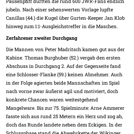
Pausenpfiff durften die rund 600 JWR-Fans endlich
jubeln. Nach einer sehenswerten Vorlage lupfte
Canillas (44.) die Kugel über Gurten-Keeper Jan Klob
hinweg zum 1:1-Ausgleichstreffer in die Maschen.
Zerfahrener zweiter Durchgang
Die Mannen von Peter Madritsch kamen gut aus der
Kabine. Thomas Burghuber (52.) vergab den ersten
Abschuss in Durchgang 2. Auf der Gegenseite fand
eine Schlosser-Flanke (59.) keinen Abnehmer. Auch
in der Folge agierten beide Mannschaften im Spiel
nach vorne zwar äußerst agil und motiviert, doch
konkrete Chancen waren weitestgehend
Mangelware. Bis zur 75. Spielminute: Arne Ammerer
fasste sich aus rund 25 Metern ein Herz und zog ab,
doch das Runde landete neben dem Eckigen. In der
Schlussphase stand die Abwehrkette der Wikinger