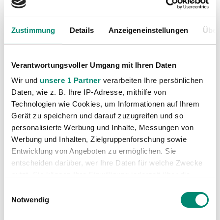
Zustimmung
Details
Anzeigeneinstellungen
Über
Verantwortungsvoller Umgang mit Ihren Daten
Wir und
unsere 1 Partner
verarbeiten Ihre persönlichen
Daten, wie z. B. Ihre IP-Adresse, mithilfe von
Technologien wie Cookies, um Informationen auf Ihrem
Gerät zu speichern und darauf zuzugreifen und so
personalisierte Werbung und Inhalte, Messungen von
Kategorien
Werbung und Inhalten, Zielgruppenforschung sowie
Entwicklung von Angeboten zu ermöglichen. Sie
Akademie
(236)
entscheiden darüber, wer Ihre Daten für welche Zwecke
Allgemeine News
(606)
nutzt. Sie können Ihre Einwilligung jederzeit über die
Damen
(6)
Cookie-Erklärung oder durch Klicken auf das Privacy
Einwilligungsauswahl
Trigger Symbol ändern oder widerrufen
Notwendig
Junge Wikinger Ried
(413)
Nachwuchs
(74)