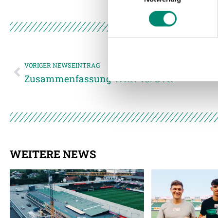
Wir verwenden Cookies, um I
und die Zugriffe auf unsere 
Website an unsere Partner fü
möglicherweise mit weiteren
der Dienste gesammelt habe
VORIGER NEWSEINTRAG
Zusammenfassung WRN vs. SVR
Weitere Details, insbesond
WEITERE NEWS