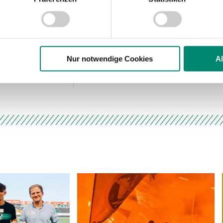
nhalte und Anzeigen zu personalisieren, Funktionen für soziale
Website zu analysieren. Außerdem geben wir Informationen zu I
r soziale Medien, Werbung und Analysen weiter. Unsere Partner
 Daten zusammen, die Sie ihnen bereitgestellt haben oder die s
n.
Nur notwendige Cookies
A
ere zu Speicherdauer und Empfänger entnehmen Sie unserer
Dat