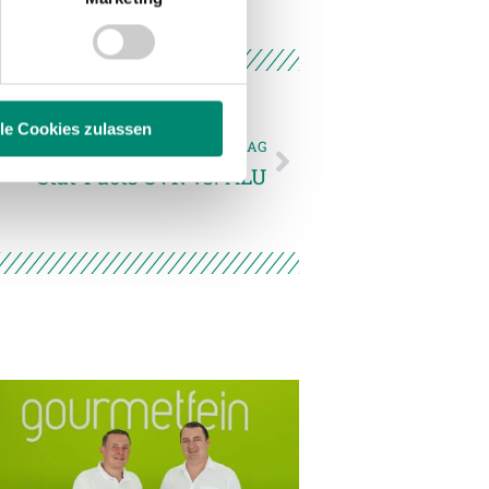
 Medien anbieten zu können
hrer Verwendung unserer
 führen diese Informationen
ie im Rahmen Ihrer Nutzung
lle Cookies zulassen
NÄCHSTER NEWSEINTRAG
Stat-Facts SVR vs. ALU
enschutzerklärung
.