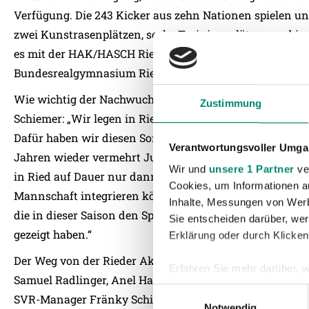
Verfügung. Die 243 Kicker aus zehn Nationen spielen un
zwei Kunstrasenplätzen, sechs Trainingsplätzen und in 
es mit der HAK/HASCH Ried (Sport-HAK), dem Bundeso
Bundesrealgymnasium Ried, der NMS 1 Ried und der Pol
Wie wichtig der Nachwuchs für die SV Guntamatic Ried 
Zustimmung
Schiemer: „Wir legen in Ried wieder ein besonders ho
Dafür haben wir diesen Sommer versucht, an vielen Sch
Verantwortungsvoller Umgan
Jahren wieder vermehrt Jung-Wikinger in der ersten Ma
Wir und
unsere 1 Partner
ver
in Ried auf Dauer nur dann möglich, wenn wir Spieler a
Cookies, um Informationen a
Mannschaft integrieren können. Gute Beispiele dafür 
Inhalte, Messungen von Werb
die in dieser Saison den Sprung zu den Profis geschafft
Sie entscheiden darüber, wer
gezeigt haben.“
Erklärung oder durch Klicken
Der Weg von der Rieder Akademie in den internationalen
Erfahren Sie mehr darüber, w
Samuel Radlinger, Anel Hadzic, Kevin Stöger, Manuel Or
Einzelheiten
fest.
Einwilligungsauswahl
SVR-Manager Fränky Schiemer.
Notwendig