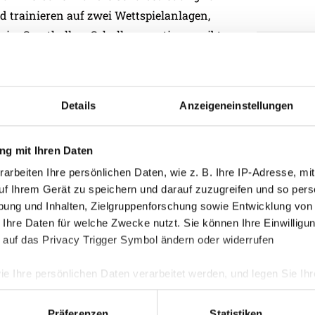
d trainieren auf zwei Wettspielanlagen,
vier Sporthallen. Schulkooperationen gibt
berstufenrealgymnasium Ried, dem
Kategorie
ytechnischen Schule Ried.
Akademie
ist, unterstreicht Manager Fränky
Details
Anzeigeneinstellungen
Allgemein
hes Augenmerk auf unseren Nachwuchs.
rauben zu drehen, um in den nächsten
Damen
g mit Ihren Daten
nnschaft zu sehen. Denn Profi-Fußball ist
Junge Wik
arbeiten Ihre persönlichen Daten, wie z. B. Ihre IP-Adresse, mit
us dem eigenen Nachwuchs in die Profi-
Nachwuch
uf Ihrem Gerät zu speichern und darauf zuzugreifen und so pers
sind Arne Ammerer und Stefano Surdanovic,
ung und Inhalten, Zielgruppenforschung sowie Entwicklung von
Profis
 haben und bereits großartige Leistungen
 Ihre Daten für welche Zwecke nutzt. Sie können Ihre Einwilligun
Ticketing
 auf das Privacy Trigger Symbol ändern oder widerrufen
Unkategori
 Profi-Fußball gelang zum Beispiel
ie Ihre persönlichen Daten verarbeitet werden, und legen Sie I
tlechner, Peter Hackmair und dem jetzigen
Präferenzen
Statistiken