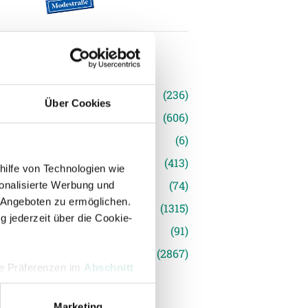
n
(236)
Über Cookies
e News
(606)
(6)
inger Ried
(413)
hilfe von Technologien wie
s
(74)
onalisierte Werbung und
 Angeboten zu ermöglichen.
(1315)
g jederzeit über die Cookie-
(91)
siert
(2867)
hre Präferenzen im
Abschnitt
Marketing