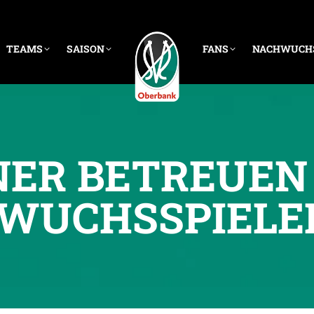
TEAMS
SAISON
FANS
NACHWUCH
NER BETREUEN 
WUCHSSPIELE