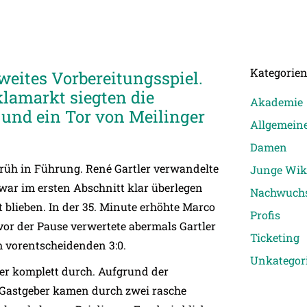
Kategorie
weites Vorbereitungsspiel.
lamarkt siegten die
Akademie
r und ein Tor von Meilinger
Allgemein
Damen
 früh in Führung. René Gartler verwandelte
Junge Wik
 war im ersten Abschnitt klar überlegen
Nachwuch
t blieben. In der 35. Minute erhöhte Marco
Profis
vor der Pause verwertete abermals Gartler
Ticketing
m vorentscheidenden 3:0.
Unkategori
er komplett durch. Aufgrund der
e Gastgeber kamen durch zwei rasche