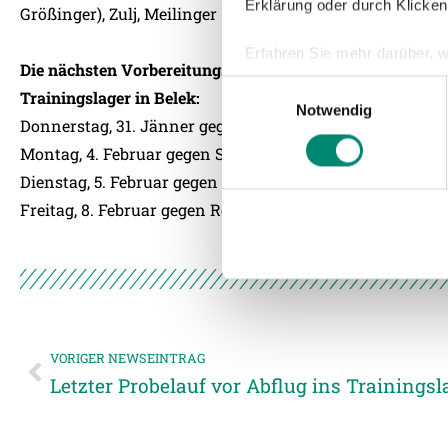
Erklärung oder durch Klicken
Größinger), Zulj, Meilinger (46. Möschl) – Gartler (46. Vas
Erfahren Sie mehr darüber, w
Die nächsten Vorbereitungsspiele:
Einzelheiten
fest.
Einwilligungsauswahl
Trainingslager in Belek:
Notwendig
Donnerstag, 31. Jänner gegen NK Rijeka
Wir verwenden Cookies, um I
und die Zugriffe auf unsere 
Montag, 4. Februar gegen Shandong Luneng Taishan F.C.
Website an unsere Partner fü
Dienstag, 5. Februar gegen Zenith Myllypuro (3. Liga Fin
möglicherweise mit weiteren
Freitag, 8. Februar gegen Roter Stern Belgrad
der Dienste gesammelt habe
Weitere Details, insbesond
VORIGER NEWSEINTRAG
Letzter Probelauf vor Abflug ins Trainingsl