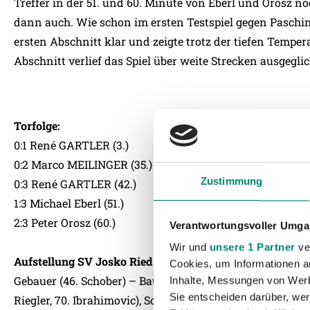
Treffer in der 51. und 60. Minute von Eberl und Orosz n
dann auch. Wie schon im ersten Testspiel gegen Paschin
ersten Abschnitt klar und zeigte trotz der tiefen Tempe
Abschnitt verlief das Spiel über weite Strecken ausgegli
Torfolge:
0:1 René GARTLER (3.)
0:2 Marco MEILINGER (35.)
Zustimmung
0:3 René GARTLER (42.)
1:3 Michael Eberl (51.)
2:3 Peter Orosz (60.)
Verantwortungsvoller Umgan
Wir und
unsere 1 Partner
ver
Aufstellung SV Josko Ried
Cookies, um Informationen a
Gebauer (46. Schober) – Baumgartner (46. Burghuber), Rei
Inhalte, Messungen von Werb
Sie entscheiden darüber, wer
Riegler, 70. Ibrahimovic), Schreiner (46. Schicker) – Trau