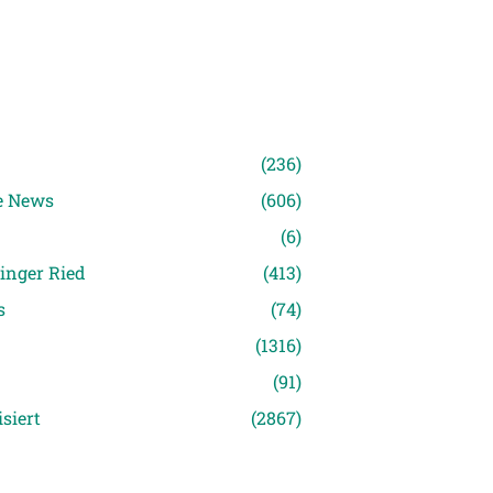
n
(236)
e News
(606)
(6)
inger Ried
(413)
s
(74)
(1316)
(91)
siert
(2867)