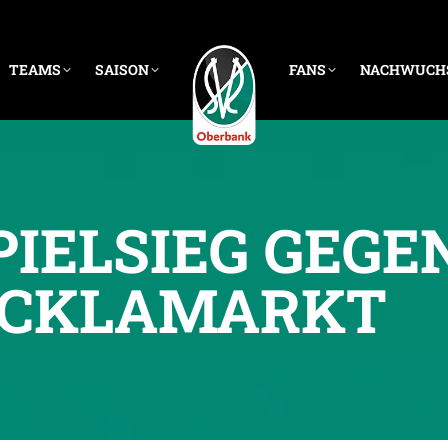
TEAMS
SAISON
FANS
NACHWUCH
PIELSIEG GEGE
CKLAMARKT