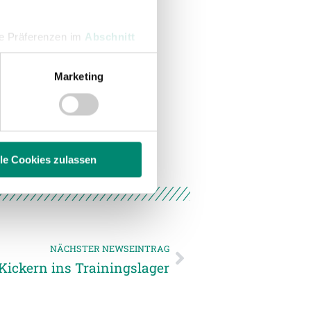
hre Präferenzen im
Abschnitt
Marketing
 Medien anbieten zu können
hrer Verwendung unserer
 führen diese Informationen
ie im Rahmen Ihrer Nutzung
lle Cookies zulassen
enschutzerklärung
.
NÄCHSTER NEWSEINTRAG
 Kickern ins Trainingslager