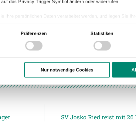
 auf das Privacy Trigger Symbol ändern oder widerrufen
tic)
ie Ihre persönlichen Daten verarbeitet werden, und legen Sie I
Präferenzen
Statistiken
nhalte und Anzeigen zu personalisieren, Funktionen für soziale
Website zu analysieren. Außerdem geben wir Informationen zu I
 (Chinese Super League),
r soziale Medien, Werbung und Analysen weiter. Unsere Partner
nland)
 Daten zusammen, die Sie ihnen bereitgestellt haben oder die s
n.
Nur notwendige Cookies
A
ere zu Speicherdauer und Empfänger entnehmen Sie unserer
Dat
ager
SV Josko Ried reist mit 26