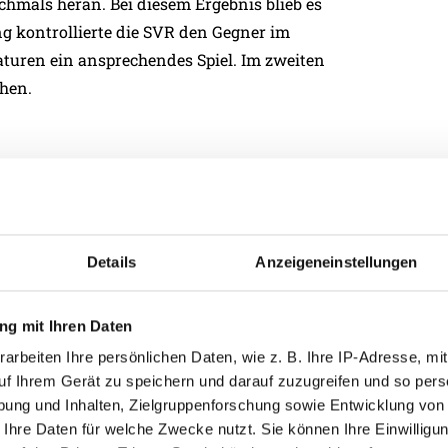
ochmals heran. Bei diesem Ergebnis blieb es
g kontrollierte die SVR den Gegner im
raturen ein ansprechendes Spiel. Im zweiten
chen.
Details
Anzeigeneinstellungen
g mit Ihren Daten
arbeiten Ihre persönlichen Daten, wie z. B. Ihre IP-Adresse, mit
uf Ihrem Gerät zu speichern und darauf zuzugreifen und so pers
feltshammer (46. Rensch), Ziegl (46.
ung und Inhalten, Zielgruppenforschung sowie Entwicklung von
 Ihre Daten für welche Zwecke nutzt. Sie können Ihre Einwilligun
ner, Hadzic (46. Nacho) – Walch (46.