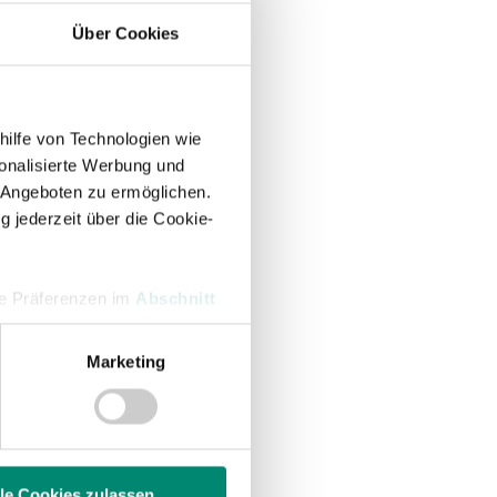
Über Cookies
hilfe von Technologien wie
onalisierte Werbung und
 Angeboten zu ermöglichen.
g jederzeit über die Cookie-
hre Präferenzen im
Abschnitt
Marketing
 Medien anbieten zu können
hrer Verwendung unserer
 führen diese Informationen
ie im Rahmen Ihrer Nutzung
lle Cookies zulassen