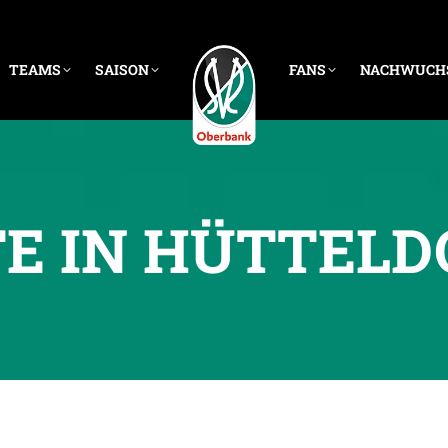
TEAMS
SAISON
FANS
NACHWUCH
E IN HÜTTELD