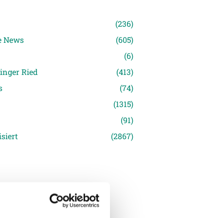
n
(236)
e News
(605)
(6)
inger Ried
(413)
s
(74)
(1315)
(91)
siert
(2867)