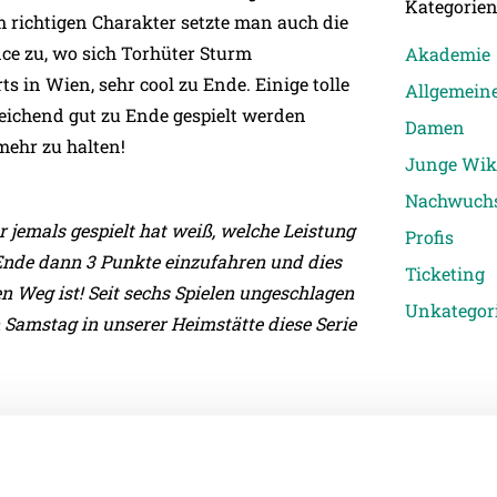
Kategorie
em richtigen Charakter setzte man auch die
nce zu, wo sich Torhüter Sturm
Akademie
s in Wien, sehr cool zu Ende. Einige tolle
Allgemein
eichend gut zu Ende gespielt werden
Damen
ehr zu halten!
Junge Wik
Nachwuch
r jemals gespielt hat weiß, welche Leistung
Profis
Ende dann 3 Punkte einzufahren und dies
Ticketing
 Weg ist! Seit sechs Spielen ungeschlagen
Unkategori
amstag in unserer Heimstätte diese Serie
die sich jedoch nicht im Endergebnis