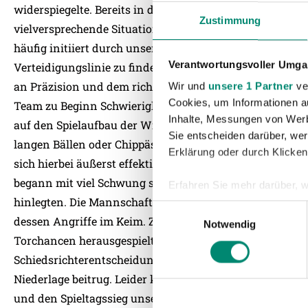
widerspiegelte. Bereits in der ersten Halbzeit erspielte
Zustimmung
vielversprechende Situationen in Richtung des gegneri
häufig initiiert durch unsere Doppelsechs Mesic und Mat
Verantwortungsvoller Umgan
Verteidigungslinie zu finden und dadurch aussichtsreiche
an Präzision und dem richtigen Timing beim finalen Zus
Wir und
unsere 1 Partner
ver
Cookies, um Informationen a
Team zu Beginn Schwierigkeiten, da der Übergang zum a
Inhalte, Messungen von Werb
auf den Spielaufbau der Wiener zu spät ausgeübt wurde. 
Sie entscheiden darüber, wer
langen Bällen oder Chippässen, welche die Hauptstädter 
Erklärung oder durch Klicken
sich hierbei äußerst effektiv und nutzte die entstanden
begann mit viel Schwung seitens unserer Jungwikinger, 
Erfahren Sie mehr darüber, w
hinlegten. Die Mannschaft agierte mutiger, attackierte 
Einzelheiten
fest.
Einwilligungsauswahl
dessen Angriffe im Keim. Zugleich wurden über dynamis
Notwendig
Wir verwenden Cookies, um I
Torchancen herausgespielt, die leider nicht im Torerfol
und die Zugriffe auf unsere 
Schiedsrichterentscheidungen fielen zu Gunsten der Gast
Website an unsere Partner fü
Niederlage beitrug. Leider konnte sich unsere AKA 18 
möglicherweise mit weiteren
und den Spieltagssieg unserer Akademie gegen Rapid Wi
der Dienste gesammelt habe