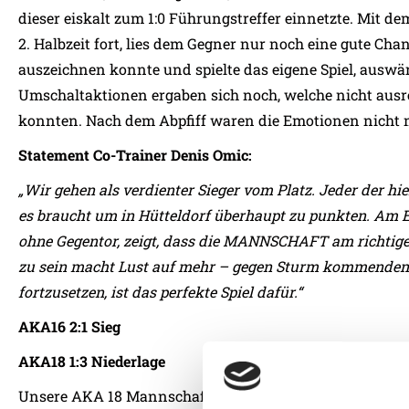
dieser eiskalt zum 1:0 Führungstreffer einnetzte. Mit d
2. Halbzeit fort, lies dem Gegner nur noch eine gute Cha
auszeichnen konnte und spielte das eigene Spiel, auswärt
Umschaltaktionen ergaben sich noch, welche nicht ausr
konnten. Nach dem Abpfiff waren die Emotionen nicht m
Statement Co-Trainer Denis Omic:
„Wir gehen als verdienter Sieger vom Platz. Jeder der hie
es braucht um in Hütteldorf überhaupt zu punkten. Am 
ohne Gegentor, zeigt, dass die MANNSCHAFT am richtigen
zu sein macht Lust auf mehr – gegen Sturm kommenden S
fortzusetzen, ist das perfekte Spiel dafür.“
AKA16 2:1 Sieg
AKA18 1:3 Niederlage
Unsere AKA 18 Mannschaft zeigte eine starke Leistung, 