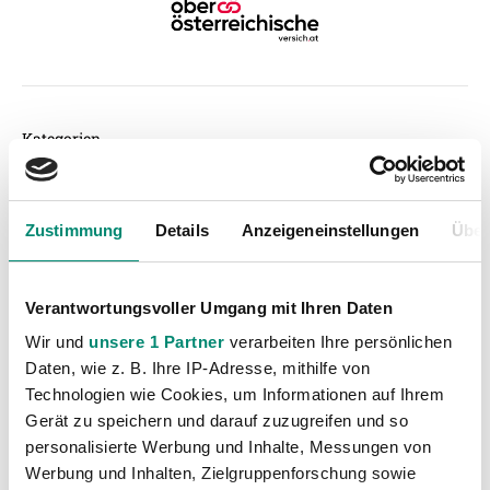
Kategorien
Akademie
(236)
Allgemeine News
(605)
Zustimmung
Details
Anzeigeneinstellungen
Über
Damen
(6)
Junge Wikinger Ried
(413)
Verantwortungsvoller Umgang mit Ihren Daten
Nachwuchs
(74)
Wir und
unsere 1 Partner
verarbeiten Ihre persönlichen
Profis
(1315)
Daten, wie z. B. Ihre IP-Adresse, mithilfe von
Ticketing
(91)
Technologien wie Cookies, um Informationen auf Ihrem
Unkategorisiert
(2867)
Gerät zu speichern und darauf zuzugreifen und so
personalisierte Werbung und Inhalte, Messungen von
Werbung und Inhalten, Zielgruppenforschung sowie