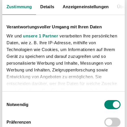
Unkategorisiert
(2867)
Zustimmung
Details
Anzeigeneinstellungen
Über
Verantwortungsvoller Umgang mit Ihren Daten
Wir und
unsere 1 Partner
verarbeiten Ihre persönlichen
Daten, wie z. B. Ihre IP-Adresse, mithilfe von
Technologien wie Cookies, um Informationen auf Ihrem
Gerät zu speichern und darauf zuzugreifen und so
VORIGER NEWSEINTRAG
NÄCHSTER NEWSEINTRAG
personalisierte Werbung und Inhalte, Messungen von
TOTO Fan-Runde beim Spiel gegen FC Wacker Innsbruck
Schultereckgelenk-Verletzung bei René Gartler
Werbung und Inhalten, Zielgruppenforschung sowie
Entwicklung von Angeboten zu ermöglichen. Sie
entscheiden darüber, wer Ihre Daten für welche Zwecke
nutzt. Sie können Ihre Einwilligung jederzeit über die
Cookie-Erklärung oder durch Klicken auf das Privacy
Einwilligungsauswahl
Trigger Symbol ändern oder widerrufen
Notwendig
WEITERE NEWS
Erfahren Sie mehr darüber, wie Ihre persönlichen Daten
Präferenzen
verarbeitet werden, und legen Sie Ihre Präferenzen im