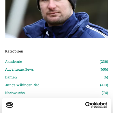
Kategorien
Akademie
(236)
Allgemeine News
(606)
Damen
(6)
Junge Wikinger Ried
(413)
Nachwuchs
(74)
Profis
(1316)
Ticketing
(91)