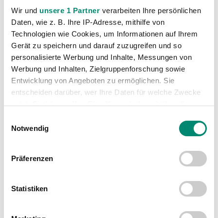
Amateurtrainer Gerald Grochar zurückgetreten
Thomas Weissenböck neuer Amateurtrainer
Wir und
unsere 1 Partner
verarbeiten Ihre persönlichen
Daten, wie z. B. Ihre IP-Adresse, mithilfe von
Technologien wie Cookies, um Informationen auf Ihrem
Gerät zu speichern und darauf zuzugreifen und so
personalisierte Werbung und Inhalte, Messungen von
Werbung und Inhalten, Zielgruppenforschung sowie
Entwicklung von Angeboten zu ermöglichen. Sie
WEITERE NEWS
entscheiden darüber, wer Ihre Daten für welche Zwecke
nutzt. Sie können Ihre Einwilligung jederzeit über die
Cookie-Erklärung oder durch Klicken auf das Privacy
Einwilligungsauswahl
Trigger Symbol ändern oder widerrufen
Notwendig
Erfahren Sie mehr darüber, wie Ihre persönlichen Daten
Präferenzen
verarbeitet werden, und legen Sie Ihre Präferenzen im
Abschnitt Einzelheiten
fest.
Statistiken
Wir verwenden Cookies, um Inhalte und Anzeigen zu
personalisieren, Funktionen für soziale Medien anbieten