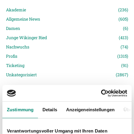
Akademie
(236)
Allgemeine News
(605)
Damen
(6)
Junge Wikinger Ried
(413)
Nachwuchs
(74)
Profis
(1315)
Ticketing
(91)
Unkategorisiert
(2867)
Zustimmung
Details
Anzeigeneinstellungen
Über
VORIGER NEWSEINTRAG
NÄCHSTER NEWSEINTRAG
Verantwortungsvoller Umgang mit Ihren Daten