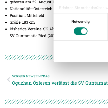
geboren am 22. August 1995 in Braunau
Erfahren Sie mehr darüber, w
Nationalität: Österreich
Einzelheiten
fest.
Position: Mittelfeld
Einwilligungsauswahl
Notwendig
Größe: 183 cm
Wir verwenden Cookies, um I
Bisherige Vereine: SK Altheim (2002-06), Wacker Burg
und die Zugriffe auf unsere 
SV Guntamatic Ried (2018-22), SK Rapid (2022-24), SV
Website an unsere Partner fü
möglicherweise mit weiteren
der Dienste gesammelt habe
Weitere Details, insbesond
VORIGER NEWSEINTRAG
Oguzhan Özlesen verlässt die SV Guntamat