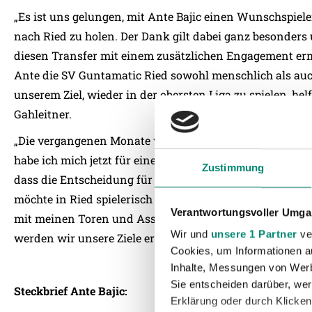
„Es ist uns gelungen, mit Ante Bajic einen Wunschspiel
nach Ried zu holen. Der Dank gilt dabei ganz besonders
diesen Transfer mit einem zusätzlichen Engagement erm
Ante die SV Guntamatic Ried sowohl menschlich als auch
unserem Ziel, wieder in der obersten Liga zu spielen, h
Gahleitner.
„Die vergangenen Monate waren nicht einfach für mich.
habe ich mich jetzt für einen Wechsel entschieden“, erkl
Zustimmung
dass die Entscheidung für die SV Guntamatic Ried die ri
möchte in Ried spielerisch wieder dorthin zurückkomm
Verantwortungsvoller Umgan
mit meinen Toren und Assists weiterhelfen. Wenn wir 
Wir und
unsere 1 Partner
ver
werden wir unsere Ziele erreichen. Ich freue mich jetzt 
Cookies, um Informationen a
Inhalte, Messungen von Werb
Sie entscheiden darüber, wer
Steckbrief Ante Bajic:
Erklärung oder durch Klicken