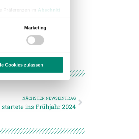
hre Präferenzen im
Abschnitt
Marketing
 Medien anbieten zu können
hrer Verwendung unserer
 führen diese Informationen
ie im Rahmen Ihrer Nutzung
lle Cookies zulassen
enschutzerklärung
.
NÄCHSTER NEWSEINTRAG
startete ins Frühjahr 2024