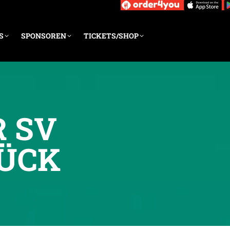
S
SPONSOREN
TICKETS/SHOP
R SV
RÜCK