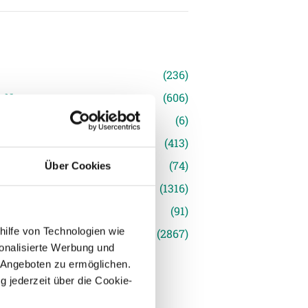
n
(236)
e News
(606)
(6)
inger Ried
(413)
s
(74)
Über Cookies
(1316)
(91)
hilfe von Technologien wie
siert
(2867)
onalisierte Werbung und
 Angeboten zu ermöglichen.
g jederzeit über die Cookie-