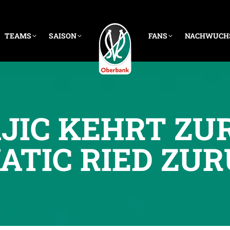
TEAMS
SAISON
FANS
NACHWUCH
JIC KEHRT ZU
TIC RIED ZU