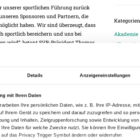
er unserer sportlichen Führung zurück
 unseren Sponsoren und Partnern, die
Kategorie
öglicht haben. Wir sind überzeugt, dass
 sportlich bereichern und uns bei
Akademie
elfen wird“, betont SVR-Präsident Thomas
Allgemein
Damen
 Ich hatte wenige Einsätze und deshalb
Junge Wik
ärt Ante Bajic. „Mein Bauchgefühl sagt mir,
Nachwuch
Details
Anzeigeneinstellungen
chtige ist. Ich kenne den Verein und
Profis
en, wo ich schon war, und der Mannschaft
Ticketing
g mit Ihren Daten
im Verein alle zusammenhalten, dann
arbeiten Ihre persönlichen Daten, wie z. B. Ihre IP-Adresse, mit
Unkategori
sehr auf die Rückkehr nach Ried.“
uf Ihrem Gerät zu speichern und darauf zuzugreifen und so pers
ung und Inhalten, Zielgruppenforschung sowie Entwicklung von
 Ihre Daten für welche Zwecke nutzt. Sie können Ihre Einwilligun
 auf das Privacy Trigger Symbol ändern oder widerrufen