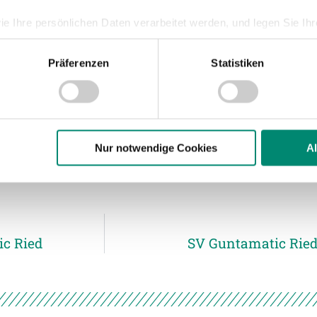
ie Ihre persönlichen Daten verarbeitet werden, und legen Sie I
Präferenzen
Statistiken
nhalte und Anzeigen zu personalisieren, Funktionen für soziale
hausen (2006-14), Union Gurten (2014-18),
Website zu analysieren. Außerdem geben wir Informationen zu I
 Guntamatic Ried (ab 2024)
r soziale Medien, Werbung und Analysen weiter. Unsere Partner
 Daten zusammen, die Sie ihnen bereitgestellt haben oder die s
n.
Nur notwendige Cookies
A
ere zu Speicherdauer und Empfänger entnehmen Sie unserer
Dat
ic Ried
SV Guntamatic Ried 