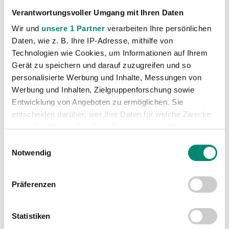
Verantwortungsvoller Umgang mit Ihren Daten
Wir und
unsere 1 Partner
verarbeiten Ihre persönlichen
VORIGER NEWSEINTRAG
NÄCHSTER NEWSEINTRAG
Daten, wie z. B. Ihre IP-Adresse, mithilfe von
Niederlage gegen WSG Tirol
Michael Martin: „Es wird ein Spiel auf Augenhöhe“
Technologien wie Cookies, um Informationen auf Ihrem
Gerät zu speichern und darauf zuzugreifen und so
personalisierte Werbung und Inhalte, Messungen von
Werbung und Inhalten, Zielgruppenforschung sowie
Entwicklung von Angeboten zu ermöglichen. Sie
entscheiden darüber, wer Ihre Daten für welche Zwecke
WEITERE NEWS
nutzt. Sie können Ihre Einwilligung jederzeit über die
Cookie-Erklärung oder durch Klicken auf das Privacy
Einwilligungsauswahl
Trigger Symbol ändern oder widerrufen
Notwendig
Erfahren Sie mehr darüber, wie Ihre persönlichen Daten
Präferenzen
verarbeitet werden, und legen Sie Ihre Präferenzen im
Abschnitt Einzelheiten
fest.
Statistiken
Wir verwenden Cookies, um Inhalte und Anzeigen zu