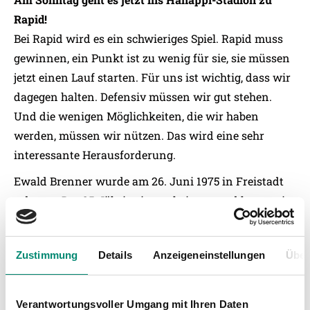
Rapid!
Bei Rapid wird es ein schwieriges Spiel. Rapid muss
gewinnen, ein Punkt ist zu wenig für sie, sie müssen
jetzt einen Lauf starten. Für uns ist wichtig, dass wir
dagegen halten. Defensiv müssen wir gut stehen.
Und die wenigen Möglichkeiten, die wir haben
werden, müssen wir nützen. Das wird eine sehr
interessante Herausforderung.
Ewald Brenner wurde am 26. Juni 1975 in Freistadt
geboren. Der 35-Jährige ist verheiratet und hat zwei
Buben (6 und 2 Jahre). Brenner spielte vor seinem
Engagement in Ried (seit 2004/05) in der Bundesliga
Zustimmung
Details
Anzeigeneinstellungen
Über
beim FC Linz (ab 1996/97), beim GAK, beim LASK und
bei Austria Salzburg. In seinen 400 Bundesliga-
Spielen erzielte er 45 Tore. Weitere Infos auf
Verantwortungsvoller Umgang mit Ihren Daten