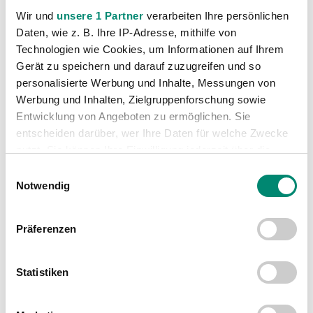
www.svried.at.
Wir und
unsere 1 Partner
verarbeiten Ihre persönlichen
Daten, wie z. B. Ihre IP-Adresse, mithilfe von
Technologien wie Cookies, um Informationen auf Ihrem
Gerät zu speichern und darauf zuzugreifen und so
personalisierte Werbung und Inhalte, Messungen von
Werbung und Inhalten, Zielgruppenforschung sowie
Entwicklung von Angeboten zu ermöglichen. Sie
entscheiden darüber, wer Ihre Daten für welche Zwecke
nutzt. Sie können Ihre Einwilligung jederzeit über die
Cookie-Erklärung oder durch Klicken auf das Privacy
Einwilligungsauswahl
Trigger Symbol ändern oder widerrufen
Notwendig
Erfahren Sie mehr darüber, wie Ihre persönlichen Daten
Präferenzen
verarbeitet werden, und legen Sie Ihre Präferenzen im
Abschnitt Einzelheiten
fest.
Statistiken
Wir verwenden Cookies, um Inhalte und Anzeigen zu
personalisieren, Funktionen für soziale Medien anbieten
Kategorien