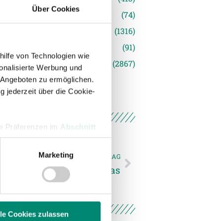
Über Cookies
s
(74)
(1316)
(91)
hilfe von Technologien wie
siert
(2867)
onalisierte Werbung und
 Angeboten zu ermöglichen.
g jederzeit über die Cookie-
hre Präferenzen im
Abschnitt
Marketing
NÄCHSTER NEWSEINTRAG
 Medien anbieten zu können
Ried kickt jetzt mit Adidas
hrer Verwendung unserer
 führen diese Informationen
ie im Rahmen Ihrer Nutzung
lle Cookies zulassen