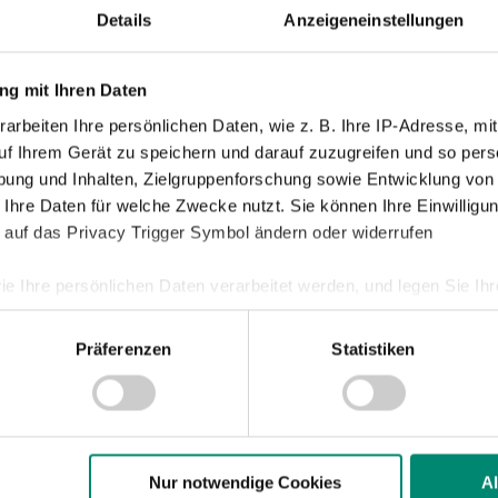
Details
Anzeigeneinstellungen
Nachwuch
Profis
g mit Ihren Daten
Ticketing
arbeiten Ihre persönlichen Daten, wie z. B. Ihre IP-Adresse, mit
Unkategori
uf Ihrem Gerät zu speichern und darauf zuzugreifen und so pers
ung und Inhalten, Zielgruppenforschung sowie Entwicklung von
 Ihre Daten für welche Zwecke nutzt. Sie können Ihre Einwilligun
 auf das Privacy Trigger Symbol ändern oder widerrufen
ie Ihre persönlichen Daten verarbeitet werden, und legen Sie I
Präferenzen
Statistiken
nhalte und Anzeigen zu personalisieren, Funktionen für soziale
SV Josko 
Website zu analysieren. Außerdem geben wir Informationen zu I
r soziale Medien, Werbung und Analysen weiter. Unsere Partner
 Daten zusammen, die Sie ihnen bereitgestellt haben oder die s
n.
Nur notwendige Cookies
A