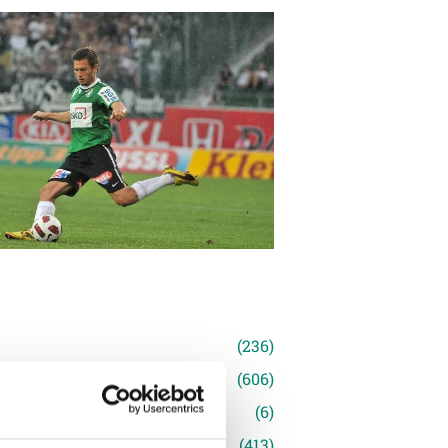
n
(236)
e News
(606)
(6)
inger Ried
(413)