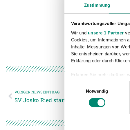
Zustimmung
Verantwortungsvoller Umgan
Wir und
unsere 1 Partner
ver
Cookies, um Informationen a
Inhalte, Messungen von Werb
Sie entscheiden darüber, wer
Erklärung oder durch Klicken
Erfahren Sie mehr darüber, w
Einzelheiten
fest.
Einwilligungsauswahl
Notwendig
VORIGER NEWSEINTRAG
Wir verwenden Cookies, um I
SV Josko Ried startet in die neue Saison
und die Zugriffe auf unsere 
Website an unsere Partner fü
möglicherweise mit weiteren
der Dienste gesammelt habe