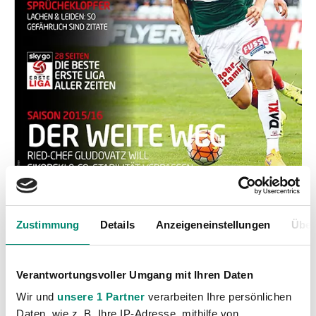
Zustimmung
Details
Anzeigeneinstellungen
Über
Kategorien
Akademie
(236)
Verantwortungsvoller Umgang mit Ihren Daten
Allgemeine News
(606)
Wir und
unsere 1 Partner
verarbeiten Ihre persönlichen
Daten, wie z. B. Ihre IP-Adresse, mithilfe von
Damen
(6)