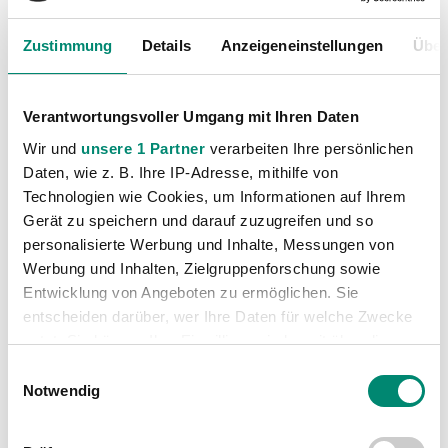
Zustimmung
Details
Anzeigeneinstellungen
Über
Verantwortungsvoller Umgang mit Ihren Daten
Wir und
unsere 1 Partner
verarbeiten Ihre persönlichen
Daten, wie z. B. Ihre IP-Adresse, mithilfe von
Technologien wie Cookies, um Informationen auf Ihrem
Gerät zu speichern und darauf zuzugreifen und so
personalisierte Werbung und Inhalte, Messungen von
Kategorien
Werbung und Inhalten, Zielgruppenforschung sowie
Akademie
(236)
Entwicklung von Angeboten zu ermöglichen. Sie
entscheiden darüber, wer Ihre Daten für welche Zwecke
Allgemeine News
(605)
nutzt. Sie können Ihre Einwilligung jederzeit über die
Damen
(6)
Cookie-Erklärung oder durch Klicken auf das Privacy
Einwilligungsauswahl
Junge Wikinger Ried
(413)
Trigger Symbol ändern oder widerrufen
Notwendig
Nachwuchs
(74)
Erfahren Sie mehr darüber, wie Ihre persönlichen Daten
Profis
(1315)