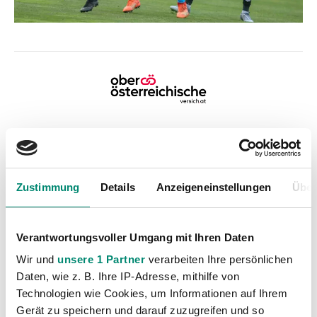
Kategorien
Zustimmung
Details
Anzeigeneinstellungen
Über
Akademie
(236)
Allgemeine News
(605)
Verantwortungsvoller Umgang mit Ihren Daten
Damen
(6)
Wir und
unsere 1 Partner
verarbeiten Ihre persönlichen
Junge Wikinger Ried
(413)
Daten, wie z. B. Ihre IP-Adresse, mithilfe von
Nachwuchs
(74)
Technologien wie Cookies, um Informationen auf Ihrem
Profis
(1315)
Gerät zu speichern und darauf zuzugreifen und so