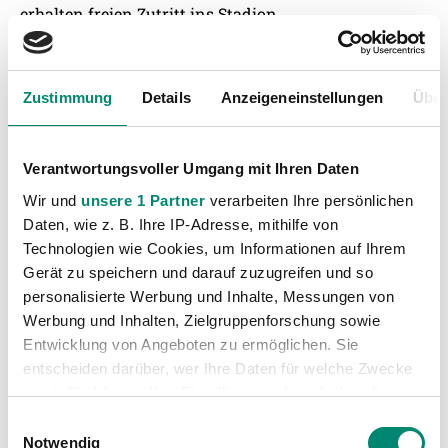
erhalten freien Zutritt ins Stadion.
Tickets sind im Vorverkauf in der SVR-
Geschäftsstelle oder am Spieltag an den Kassen
Zustimmung
Details
Anzeigeneinstellungen
Über
„WEST“ und „OST“ erhältlich. Auf alle Kinder wartet
zusätzlich ein unterhaltsames Rahmenprogramm mit
Fußball-Dart, Torschusswand und einer
Verantwortungsvoller Umgang mit Ihren Daten
Autogrammstunde mit Spielern und Maskottchen
Wir und
unsere 1 Partner
verarbeiten Ihre persönlichen
SIEGFRIED. Zusätzlich zur Ticketaktion gibt es für die
Daten, wie z. B. Ihre IP-Adresse, mithilfe von
Erwachsenen wieder die beliebte Viererkette – vier
Technologien wie Cookies, um Informationen auf Ihrem
Gerät zu speichern und darauf zuzugreifen und so
Bier oder vier Radler – zum Sonderpreis von nur 12
personalisierte Werbung und Inhalte, Messungen von
Euro.
Werbung und Inhalten, Zielgruppenforschung sowie
Entwicklung von Angeboten zu ermöglichen. Sie
entscheiden darüber, wer Ihre Daten für welche Zwecke
nutzt. Sie können Ihre Einwilligung jederzeit über die
Cookie-Erklärung oder durch Klicken auf das Privacy
Einwilligungsauswahl
Trigger Symbol ändern oder widerrufen
Notwendig