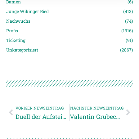
Empfänger entnehmen Sie unserer
Damen
(6)
Datenschutzerklärung
.
Junge Wikinger Ried
(413)
Nachwuchs
(74)
Profis
(1316)
Ticketing
(91)
Unkategorisiert
(2867)
VORIGER NEWSEINTRAG
NÄCHSTER NEWSEINTRAG
Duell der Aufsteiger
Valentin Grubeck: „Der Wechsel zur SV Ried ist für mich wie Heimkommen“