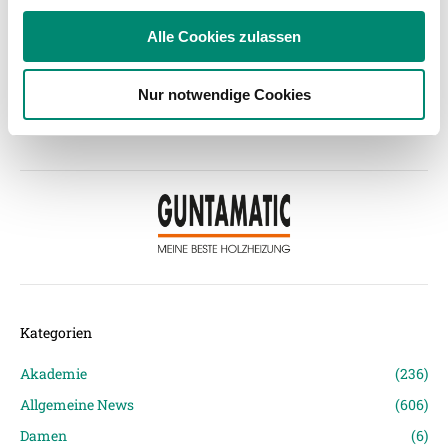
soziale Medien, Werbung und Analysen weiter. Unsere
Alle Cookies zulassen
Partner führen diese Informationen möglicherweise mit
weiteren Daten zusammen, die Sie ihnen bereitgestellt
Nur notwendige Cookies
haben oder die sie im Rahmen Ihrer Nutzung der Dienste
gesammelt haben.
Weitere Details, insbesondere zu Speicherdauer und
Empfänger entnehmen Sie unserer
Datenschutzerklärung
.
Kategorien
Akademie
(236)
Allgemeine News
(606)
Damen
(6)