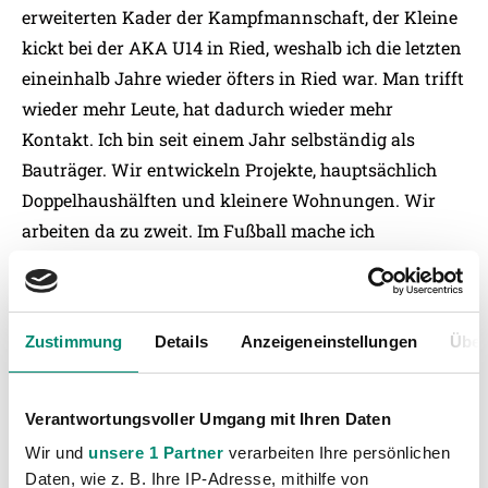
erweiterten Kader der Kampfmannschaft, der Kleine
kickt bei der AKA U14 in Ried, weshalb ich die letzten
eineinhalb Jahre wieder öfters in Ried war. Man trifft
wieder mehr Leute, hat dadurch wieder mehr
Kontakt. Ich bin seit einem Jahr selbständig als
Bauträger. Wir entwickeln Projekte, hauptsächlich
Doppelhaushälften und kleinere Wohnungen. Wir
arbeiten da zu zweit. Im Fußball mache ich
momentan nichts, bin aber für alles offen. Ich bin
jetzt in einem sehr zeitintensiven Bereich tätig,
zurzeit ist es in der Branche auch nicht so einfach.
Zustimmung
Details
Anzeigeneinstellungen
Über
Mit den Buben bin ich oft fußballerisch unterwegs.
Ich bin jetzt fast mehr am Platz als früher, aber das ist
auch schön so.
Verantwortungsvoller Umgang mit Ihren Daten
Wir und
unsere 1 Partner
verarbeiten Ihre persönlichen
Daten, wie z. B. Ihre IP-Adresse, mithilfe von