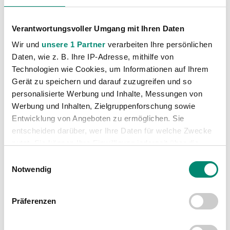
Verantwortungsvoller Umgang mit Ihren Daten
Wir und
unsere 1 Partner
verarbeiten Ihre persönlichen
Daten, wie z. B. Ihre IP-Adresse, mithilfe von
Kategorien
Technologien wie Cookies, um Informationen auf Ihrem
Gerät zu speichern und darauf zuzugreifen und so
Akademie
(236)
personalisierte Werbung und Inhalte, Messungen von
Allgemeine News
(605)
Werbung und Inhalten, Zielgruppenforschung sowie
Damen
(6)
Entwicklung von Angeboten zu ermöglichen. Sie
entscheiden darüber, wer Ihre Daten für welche Zwecke
Junge Wikinger Ried
(413)
nutzt. Sie können Ihre Einwilligung jederzeit über die
Nachwuchs
(74)
Cookie-Erklärung oder durch Klicken auf das Privacy
Einwilligungsauswahl
Profis
(1315)
Trigger Symbol ändern oder widerrufen
Notwendig
Ticketing
(91)
Erfahren Sie mehr darüber, wie Ihre persönlichen Daten
Unkategorisiert
(2867)
Präferenzen
verarbeitet werden, und legen Sie Ihre Präferenzen im
Abschnitt Einzelheiten
fest.