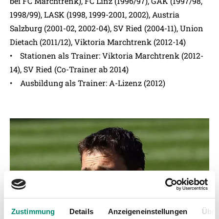
bei FC Marchtrenk), FC Linz (1996/97), GAK (1997/98,
1998/99), LASK (1998, 1999-2001, 2002), Austria
Salzburg (2001-02, 2002-04), SV Ried (2004-11), Union
Dietach (2011/12), Viktoria Marchtrenk (2012-14)
• Stationen als Trainer: Viktoria Marchtrenk (2012-
14), SV Ried (Co-Trainer ab 2014)
• Ausbildung als Trainer: A-Lizenz (2012)
Zustimmung
Details
Anzeigeneinstellungen
Über