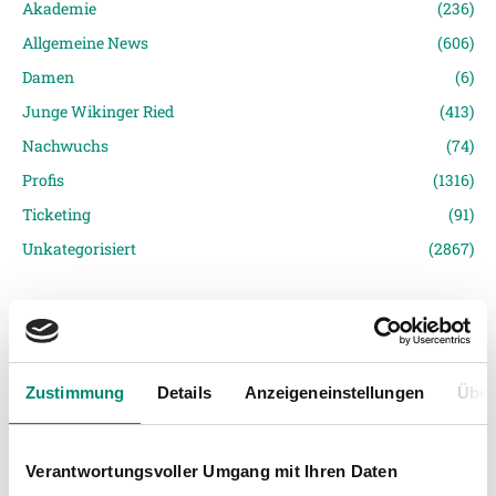
Akademie
(236)
Allgemeine News
(606)
Damen
(6)
Junge Wikinger Ried
(413)
Nachwuchs
(74)
Profis
(1316)
Ticketing
(91)
Unkategorisiert
(2867)
Zustimmung
Details
Anzeigeneinstellungen
Über
VORIGER NEWSEINTRAG
NÄCHSTER NEWSEINTRAG
Verantwortungsvoller Umgang mit Ihren Daten
Mit der SVR-Mitgliedskarte gratis ins Raiffeisen Volleydome
SVR-Familie feierte Weihnachten