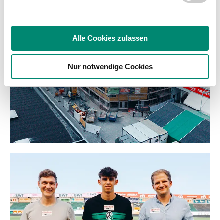
analysieren. Außerdem geben wir Informationen zu Ihrer
Verwendung unserer Website an unsere Partner für
soziale Medien, Werbung und Analysen weiter. Unsere
Alle Cookies zulassen
Partner führen diese Informationen möglicherweise mit
weiteren Daten zusammen, die Sie ihnen bereitgestellt
Nur notwendige Cookies
haben oder die sie im Rahmen Ihrer Nutzung der Dienste
gesammelt haben.
Weitere Details, insbesondere zu Speicherdauer und
Empfänger entnehmen Sie unserer
Datenschutzerklärung
.