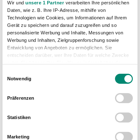
Wir und
unsere 1 Partner
verarbeiten Ihre persönlichen
Daten, wie z. B. Ihre IP-Adresse, mithilfe von
Technologien wie Cookies, um Informationen auf Ihrem
Gerät zu speichern und darauf zuzugreifen und so
personalisierte Werbung und Inhalte, Messungen von
Werbung und Inhalten, Zielgruppenforschung sowie
WEITERE NEWS
Entwicklung von Angeboten zu ermöglichen. Sie
entscheiden darüber, wer Ihre Daten für welche Zwecke
nutzt. Sie können Ihre Einwilligung jederzeit über die
Cookie-Erklärung oder durch Klicken auf das Privacy
Einwilligungsauswahl
Trigger Symbol ändern oder widerrufen
Notwendig
Erfahren Sie mehr darüber, wie Ihre persönlichen Daten
Präferenzen
verarbeitet werden, und legen Sie Ihre Präferenzen im
Abschnitt Einzelheiten
fest.
Statistiken
Wir verwenden Cookies, um Inhalte und Anzeigen zu
personalisieren, Funktionen für soziale Medien anbieten
Marketing
zu können und die Zugriffe auf unsere Website zu