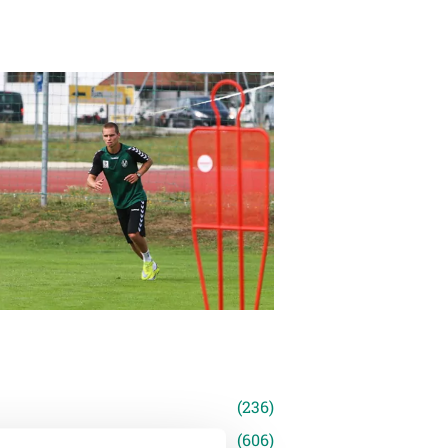
n
(236)
e News
(606)