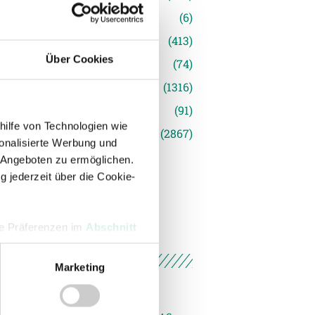
(6)
inger Ried
(413)
Über Cookies
s
(74)
(1316)
(91)
hilfe von Technologien wie
siert
(2867)
onalisierte Werbung und
 Angeboten zu ermöglichen.
g jederzeit über die Cookie-
hre Präferenzen im
Abschnitt
Marketing
 Medien anbieten zu können
hrer Verwendung unserer
 führen diese Informationen