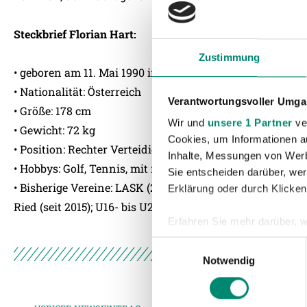
Steckbrief Florian Hart:
Zustimmung
• geboren am 11. Mai 1990 in Linz
• Nationalität: Österreich
Verantwortungsvoller Umgan
• Größe: 178 cm
Wir und
unsere 1 Partner
ver
• Gewicht: 72 kg
Cookies, um Informationen a
• Position: Rechter Verteidiger, rechtes Mittelfeld
Inhalte, Messungen von Werb
• Hobbys: Golf, Tennis, mit meinem Hund spazieren geh
Sie entscheiden darüber, wer
• Bisherige Vereine: LASK (2007-12), Sønderjysk Elitesport
Erklärung oder durch Klicken
Ried (seit 2015); U16- bis U21-Nationalmannschaften
Erfahren Sie mehr darüber, w
Einzelheiten
fest.
Einwilligungsauswahl
Notwendig
Wir verwenden Cookies, um I
und die Zugriffe auf unsere 
Website an unsere Partner fü