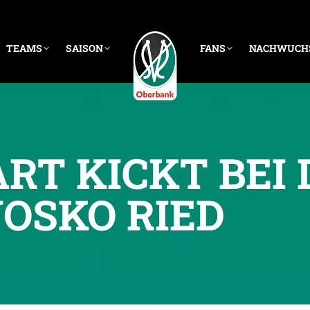
TEAMS
SAISON
FANS
NACHWUCH
RT KICKT BEI 
JOSKO RIED