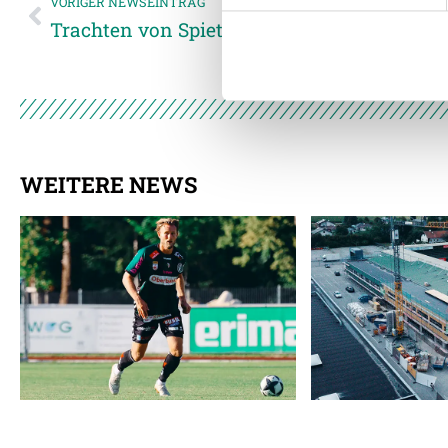
VORIGER NEWSEINTRAG
möglicherweise mit weiteren
Trachten von Spieth & Wensky für die Kicke
der Dienste gesammelt habe
Weitere Details, insbesond
WEITERE NEWS