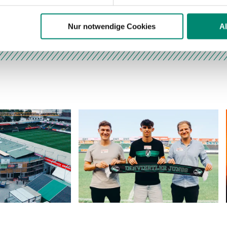
 Daten zusammen, die Sie ihnen bereitgestellt haben oder die s
r der SV Ried
Auf T
n.
Nur notwendige Cookies
A
ere zu Speicherdauer und Empfänger entnehmen Sie unserer
Dat