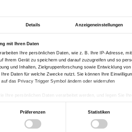
Damen
Junge Wik
Details
Anzeigeneinstellungen
Nachwuch
Profis
g mit Ihren Daten
Ticketing
arbeiten Ihre persönlichen Daten, wie z. B. Ihre IP-Adresse, mit
Unkategori
uf Ihrem Gerät zu speichern und darauf zuzugreifen und so pers
ung und Inhalten, Zielgruppenforschung sowie Entwicklung von
en
 Ihre Daten für welche Zwecke nutzt. Sie können Ihre Einwilligun
 (2012-14), SV Grödig (2014/15), SV Josko
 auf das Privacy Trigger Symbol ändern oder widerrufen
ie Ihre persönlichen Daten verarbeitet werden, und legen Sie I
Präferenzen
Statistiken
nhalte und Anzeigen zu personalisieren, Funktionen für soziale
Website zu analysieren. Außerdem geben wir Informationen zu I
r soziale Medien, Werbung und Analysen weiter. Unsere Partner