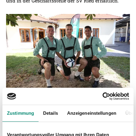
und in der Geschäftsstelle der SV Ried erhältlich.
Zustimmung
Details
Anzeigeneinstellungen
Über
Verantwortungsvoller Umgang mit Ihren Daten