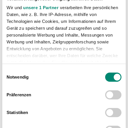
Kategorien
Wir und
unsere 1 Partner
verarbeiten Ihre persönlichen
Akademie
(236)
Daten, wie z. B. Ihre IP-Adresse, mithilfe von
Allgemeine News
(606)
Technologien wie Cookies, um Informationen auf Ihrem
Gerät zu speichern und darauf zuzugreifen und so
Damen
(6)
personalisierte Werbung und Inhalte, Messungen von
Junge Wikinger Ried
(413)
Werbung und Inhalten, Zielgruppenforschung sowie
Nachwuchs
(74)
Entwicklung von Angeboten zu ermöglichen. Sie
entscheiden darüber, wer Ihre Daten für welche Zwecke
Profis
(1316)
nutzt. Sie können Ihre Einwilligung jederzeit über die
Ticketing
(91)
Cookie-Erklärung oder durch Klicken auf das Privacy
Einwilligungsauswahl
Unkategorisiert
(2867)
Trigger Symbol ändern oder widerrufen
Notwendig
Erfahren Sie mehr darüber, wie Ihre persönlichen Daten
Präferenzen
verarbeitet werden, und legen Sie Ihre Präferenzen im
Abschnitt Einzelheiten
fest.
Statistiken
Wir verwenden Cookies, um Inhalte und Anzeigen zu
personalisieren, Funktionen für soziale Medien anbieten