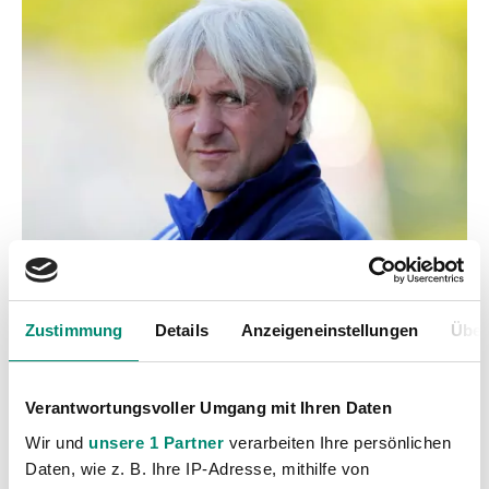
Zustimmung
Details
Anzeigeneinstellungen
Über
Kategorien
Akademie
(236)
Verantwortungsvoller Umgang mit Ihren Daten
Allgemeine News
(605)
Wir und
unsere 1 Partner
verarbeiten Ihre persönlichen
Damen
(6)
Daten, wie z. B. Ihre IP-Adresse, mithilfe von
Junge Wikinger Ried
(413)