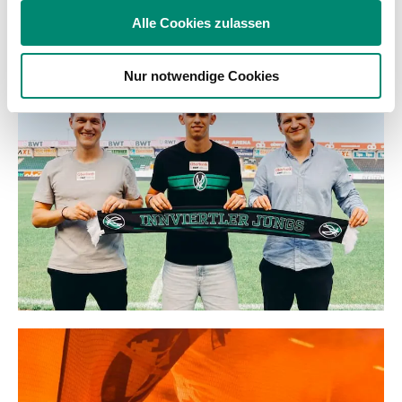
soziale Medien, Werbung und Analysen weiter. Unsere
Alle Cookies zulassen
Partner führen diese Informationen möglicherweise mit
WEITERE NEWS
weiteren Daten zusammen, die Sie ihnen bereitgestellt
Nur notwendige Cookies
haben oder die sie im Rahmen Ihrer Nutzung der Dienste
gesammelt haben.
Weitere Details, insbesondere zu Speicherdauer und
Empfänger entnehmen Sie unserer
Datenschutzerklärung
.