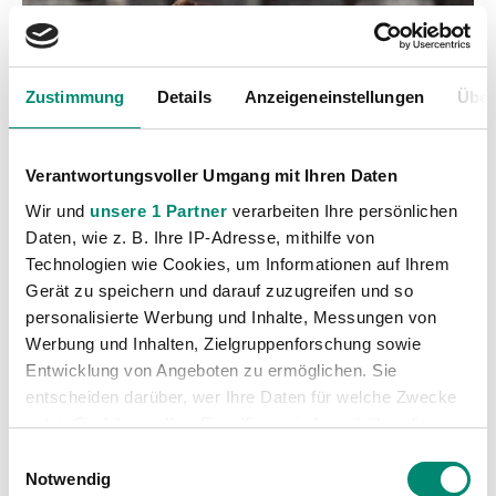
Zustimmung
Details
Anzeigeneinstellungen
Über
Verantwortungsvoller Umgang mit Ihren Daten
Wir und
unsere 1 Partner
verarbeiten Ihre persönlichen
Daten, wie z. B. Ihre IP-Adresse, mithilfe von
Technologien wie Cookies, um Informationen auf Ihrem
Gerät zu speichern und darauf zuzugreifen und so
personalisierte Werbung und Inhalte, Messungen von
Werbung und Inhalten, Zielgruppenforschung sowie
Kategorien
Entwicklung von Angeboten zu ermöglichen. Sie
entscheiden darüber, wer Ihre Daten für welche Zwecke
Akademie
(236)
nutzt. Sie können Ihre Einwilligung jederzeit über die
Allgemeine News
(605)
Cookie-Erklärung oder durch Klicken auf das Privacy
Einwilligungsauswahl
Trigger Symbol ändern oder widerrufen
Damen
(6)
Notwendig