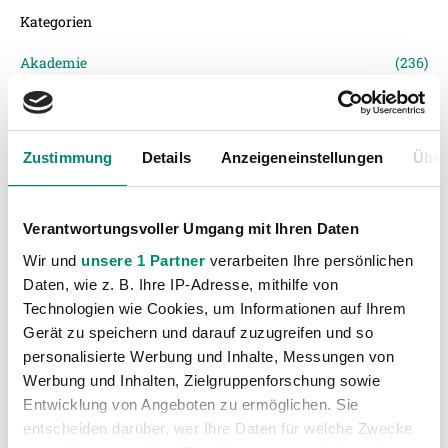
Kategorien
Akademie
(236)
Allgemeine News
(605)
Damen
(6)
Junge Wikinger Ried
(413)
Zustimmung
Details
Anzeigeneinstellungen
Über
Nachwuchs
(74)
Profis
(1315)
Verantwortungsvoller Umgang mit Ihren Daten
Ticketing
(91)
Wir und
unsere 1 Partner
verarbeiten Ihre persönlichen
Unkategorisiert
(2867)
Daten, wie z. B. Ihre IP-Adresse, mithilfe von
Technologien wie Cookies, um Informationen auf Ihrem
Gerät zu speichern und darauf zuzugreifen und so
personalisierte Werbung und Inhalte, Messungen von
Werbung und Inhalten, Zielgruppenforschung sowie
Entwicklung von Angeboten zu ermöglichen. Sie
entscheiden darüber, wer Ihre Daten für welche Zwecke