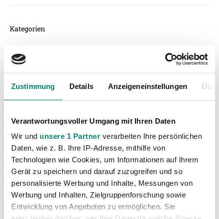
Kategorien
Akademie
(236)
Allgemeine News
(605)
Damen
(6)
Zustimmung
Details
Anzeigeneinstellungen
Über
Junge Wikinger Ried
(413)
Nachwuchs
(74)
Verantwortungsvoller Umgang mit Ihren Daten
Profis
(1315)
Wir und
unsere 1 Partner
verarbeiten Ihre persönlichen
Ticketing
(91)
Daten, wie z. B. Ihre IP-Adresse, mithilfe von
Unkategorisiert
(2867)
Technologien wie Cookies, um Informationen auf Ihrem
Gerät zu speichern und darauf zuzugreifen und so
personalisierte Werbung und Inhalte, Messungen von
Werbung und Inhalten, Zielgruppenforschung sowie
Entwicklung von Angeboten zu ermöglichen. Sie
entscheiden darüber, wer Ihre Daten für welche Zwecke