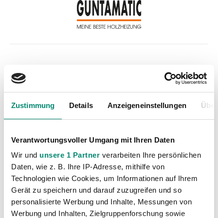
Kategorien
Akademie
(236)
Allgemeine News
(605)
Zustimmung
Details
Anzeigeneinstellungen
Über
Damen
(6)
Junge Wikinger Ried
(413)
Verantwortungsvoller Umgang mit Ihren Daten
Nachwuchs
(74)
Wir und
unsere 1 Partner
verarbeiten Ihre persönlichen
Profis
(1315)
Daten, wie z. B. Ihre IP-Adresse, mithilfe von
Ticketing
(91)
Technologien wie Cookies, um Informationen auf Ihrem
Gerät zu speichern und darauf zuzugreifen und so
Unkategorisiert
(2867)
personalisierte Werbung und Inhalte, Messungen von
Werbung und Inhalten, Zielgruppenforschung sowie