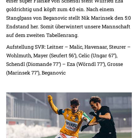
einer super Flanke von Schendl steht Wilfried Eza
goldrichtig und köpft zum 4:0 ein. Nach einem
Stanglpass von Beganovic stellt Nik Marinsek den 5:0
Endstand her. Somit überwintert unsere Mannschaft
auf dem zweiten Tabellenrang.
Aufstellung SVR: Leitner – Malic, Havenaar, Steurer –
Wohlmuth, Mayer (Seufert 56‘), Celic (Ungar 67‘),
Schendl (Diomande 77‘) – Eza (Wörndl 77‘), Grosse
(Marinsek 77‘), Beganovic