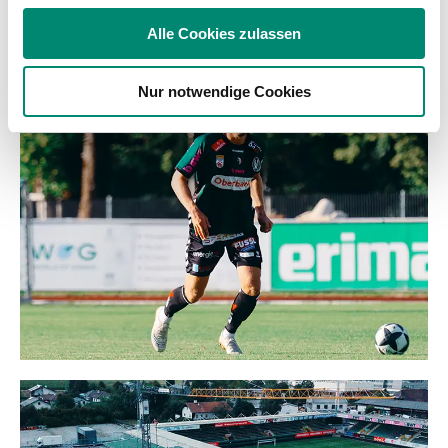
soziale Medien, Werbung und Analysen weiter. Unsere
Alle Cookies zulassen
Partner führen diese Informationen möglicherweise mit
WEITERE NEWS
weiteren Daten zusammen, die Sie ihnen bereitgestellt
Nur notwendige Cookies
haben oder die sie im Rahmen Ihrer Nutzung der Dienste
gesammelt haben.
Weitere Details, insbesondere zu Speicherdauer und
Empfänger entnehmen Sie unserer
Datenschutzerklärung
.