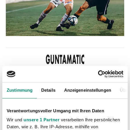
Zustimmung
Details
Anzeigeneinstellungen
Über
Kategorien
Akademie
(236)
Verantwortungsvoller Umgang mit Ihren Daten
Allgemeine News
(606)
Wir und
unsere 1 Partner
verarbeiten Ihre persönlichen
Damen
(6)
Daten, wie z. B. Ihre IP-Adresse, mithilfe von