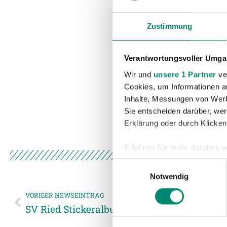
Zustimmung
Verantwortungsvoller Umgan
Wir und
unsere 1 Partner
ver
Cookies, um Informationen a
Inhalte, Messungen von Werb
Sie entscheiden darüber, wer
Erklärung oder durch Klicken
Erfahren Sie mehr darüber, w
Einzelheiten
fest.
Einwilligungsauswahl
Notwendig
Wir verwenden Cookies, um I
VORIGER NEWSEINTRAG
und die Zugriffe auf unsere 
SV Ried Stickeralbum – Jetzt Sammeln un
Website an unsere Partner fü
möglicherweise mit weiteren