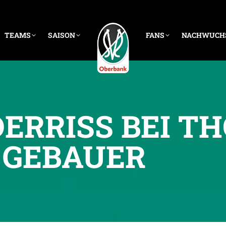
TEAMS
SAISON
FANS
NACHWUCH
DERRISS BEI T
GEBAUER