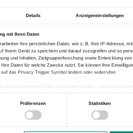
Damen
Details
Anzeigeneinstellungen
Junge Wik
Nachwuch
g mit Ihren Daten
Profis
arbeiten Ihre persönlichen Daten, wie z. B. Ihre IP-Adresse, mit
Ticketing
uf Ihrem Gerät zu speichern und darauf zuzugreifen und so pers
Unkategori
ung und Inhalten, Zielgruppenforschung sowie Entwicklung von
 Ihre Daten für welche Zwecke nutzt. Sie können Ihre Einwilligun
 auf das Privacy Trigger Symbol ändern oder widerrufen
ie Ihre persönlichen Daten verarbeitet werden, und legen Sie I
Präferenzen
Statistiken
nhalte und Anzeigen zu personalisieren, Funktionen für soziale
Website zu analysieren. Außerdem geben wir Informationen zu I
d Gewinnen!
r soziale Medien, Werbung und Analysen weiter. Unsere Partner
 Daten zusammen, die Sie ihnen bereitgestellt haben oder die s