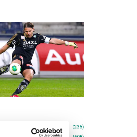
n
(236)
e News
(605)