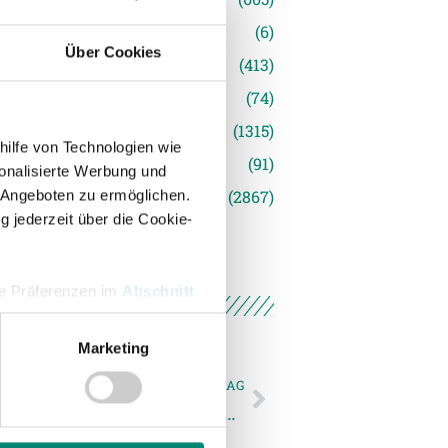
(6)
Über Cookies
inger Ried
(413)
s
(74)
(1315)
hilfe von Technologien wie
(91)
onalisierte Werbung und
siert
(2867)
 Angeboten zu ermöglichen.
g jederzeit über die Cookie-
hre Präferenzen im
Abschnitt
Marketing
 Medien anbieten zu können
NÄCHSTER NEWSEINTRAG
hrer Verwendung unserer
Walch: „Wir müssen gegen Austria Wien noch einmal alles geben“
 führen diese Informationen
ie im Rahmen Ihrer Nutzung