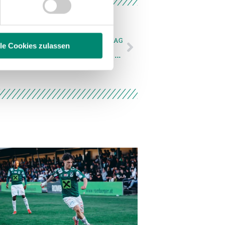
hrer Verwendung unserer
 führen diese Informationen
ie im Rahmen Ihrer Nutzung
NÄCHSTER NEWSEINTRAG
lle Cookies zulassen
Unser Team in der Wenzel-Schmidt Fußballakademie für die Saison 2023/24
enschutzerklärung
.