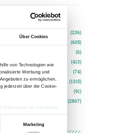
n
(236)
Über Cookies
e News
(605)
(6)
inger Ried
(413)
hilfe von Technologien wie
s
(74)
onalisierte Werbung und
 Angeboten zu ermöglichen.
(1315)
g jederzeit über die Cookie-
(91)
siert
(2867)
hre Präferenzen im
Abschnitt
Marketing
 Medien anbieten zu können