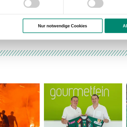
Website zu analysieren. Außerdem geben wir Informationen zu I
r soziale Medien, Werbung und Analysen weiter. Unsere Partner
 Daten zusammen, die Sie ihnen bereitgestellt haben oder die s
n.
Nur notwendige Cookies
A
ere zu Speicherdauer und Empfänger entnehmen Sie unserer
Dat