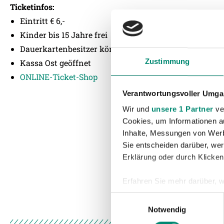
Ticketinfos:
Eintritt € 6,-
Kinder bis 15 Jahre frei
Dauerkartenbesitzer können sich für das Match gegen
Zustimmung
Kassa Ost geöffnet
ONLINE-Ticket-Shop
Verantwortungsvoller Umgan
Wir und
unsere 1 Partner
ver
Cookies, um Informationen a
Inhalte, Messungen von Werb
Sie entscheiden darüber, wer
Erklärung oder durch Klicken
Erfahren Sie mehr darüber, w
Einzelheiten
fest.
Einwilligungsauswahl
Notwendig
Wir verwenden Cookies, um I