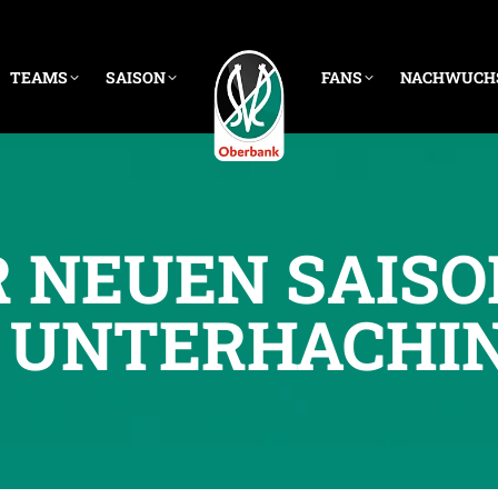
TEAMS
SAISON
FANS
NACHWUCH
R NEUEN SAIS
 UNTERHACHI