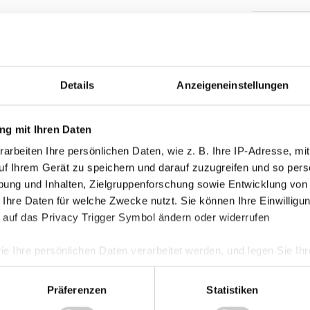
Kategorie
 Haching eine Freikarte holen!
Akademie
Details
Anzeigeneinstellungen
Allgemein
Damen
g mit Ihren Daten
Junge Wik
arbeiten Ihre persönlichen Daten, wie z. B. Ihre IP-Adresse, mit
Nachwuch
uf Ihrem Gerät zu speichern und darauf zuzugreifen und so pers
ung und Inhalten, Zielgruppenforschung sowie Entwicklung von
Profis
 Ihre Daten für welche Zwecke nutzt. Sie können Ihre Einwilligun
Ticketing
 auf das Privacy Trigger Symbol ändern oder widerrufen
Unkategori
ie Ihre persönlichen Daten verarbeitet werden, und legen Sie I
Präferenzen
Statistiken
nhalte und Anzeigen zu personalisieren, Funktionen für soziale