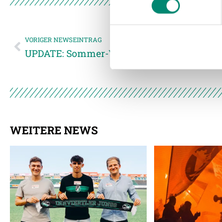
und die Zugriffe auf unsere 
Website an unsere Partner fü
möglicherweise mit weiteren
VORIGER NEWSEINTRAG
der Dienste gesammelt habe
UPDATE: Sommer-Vorbereitungsplan 2023
Weitere Details, insbesond
WEITERE NEWS