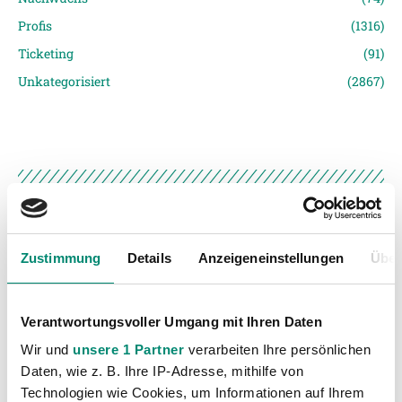
Profis
(1316)
Ticketing
(91)
Unkategorisiert
(2867)
VORIGER NEWSEINTRAG
NÄCHSTER NEWSEINTRAG
Zustimmung
Details
Anzeigeneinstellungen
Über
Bittere 1:0 Niederlage in Hütteldorf
David Ungar: „Fans sollen sehen, dass jeder von uns 100 Prozent gibt“
Verantwortungsvoller Umgang mit Ihren Daten
Wir und
unsere 1 Partner
verarbeiten Ihre persönlichen
Daten, wie z. B. Ihre IP-Adresse, mithilfe von
Technologien wie Cookies, um Informationen auf Ihrem