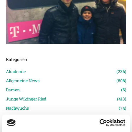
Kategorien
Akademie
(236)
Allgemeine News
(606)
Damen
(6)
Junge Wikinger Ried
(413)
Nachwuchs
(74)
Profis
(1316)
Ticketing
(91)