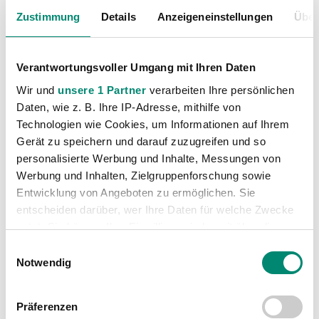
Unkategorisiert
(2867)
Zustimmung
Details
Anzeigeneinstellungen
Über
Verantwortungsvoller Umgang mit Ihren Daten
Wir und
unsere 1 Partner
verarbeiten Ihre persönlichen
Daten, wie z. B. Ihre IP-Adresse, mithilfe von
Technologien wie Cookies, um Informationen auf Ihrem
Gerät zu speichern und darauf zuzugreifen und so
VORIGER NEWSEINTRAG
NÄCHSTER NEWSEINTRAG
personalisierte Werbung und Inhalte, Messungen von
SV Ried sichert sich Herbstmeistertitel
Zahlen & Fakten zur Herbstmeisterschaft
Werbung und Inhalten, Zielgruppenforschung sowie
Entwicklung von Angeboten zu ermöglichen. Sie
entscheiden darüber, wer Ihre Daten für welche Zwecke
nutzt. Sie können Ihre Einwilligung jederzeit über die
Cookie-Erklärung oder durch Klicken auf das Privacy
Einwilligungsauswahl
Trigger Symbol ändern oder widerrufen
Notwendig
WEITERE NEWS
Erfahren Sie mehr darüber, wie Ihre persönlichen Daten
Präferenzen
verarbeitet werden, und legen Sie Ihre Präferenzen im