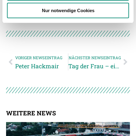
Unkategorisiert
(2867)
weiteren Daten zusammen, die Sie ihnen bereitgestellt
Nur notwendige Cookies
haben oder die sie im Rahmen Ihrer Nutzung der Dienste
gesammelt haben.
Weitere Details, insbesondere zu Speicherdauer und
Empfänger entnehmen Sie unserer
Datenschutzerklärung
.
VORIGER NEWSEINTRAG
NÄCHSTER NEWSEINTRAG
Peter Hackmair
Tag der Frau – ein voller Erolg!
WEITERE NEWS