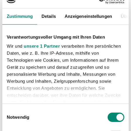
Profis
(1315)
Ticketing
(91)
Zustimmung
Details
Anzeigeneinstellungen
Über
Unkategorisiert
(2867)
Verantwortungsvoller Umgang mit Ihren Daten
Wir und
unsere 1 Partner
verarbeiten Ihre persönlichen
Daten, wie z. B. Ihre IP-Adresse, mithilfe von
Technologien wie Cookies, um Informationen auf Ihrem
Gerät zu speichern und darauf zuzugreifen und so
personalisierte Werbung und Inhalte, Messungen von
VORIGER NEWSEINTRAG
NÄCHSTER NEWSEINTRAG
Werbung und Inhalten, Zielgruppenforschung sowie
Zu Gast beim SC Austria Lustenau
Fans on Tour – Auswärtsfahrt nach Lustenau
Entwicklung von Angeboten zu ermöglichen. Sie
entscheiden darüber, wer Ihre Daten für welche Zwecke
nutzt. Sie können Ihre Einwilligung jederzeit über die
Cookie-Erklärung oder durch Klicken auf das Privacy
Einwilligungsauswahl
Trigger Symbol ändern oder widerrufen
Notwendig
WEITERE NEWS
Erfahren Sie mehr darüber, wie Ihre persönlichen Daten