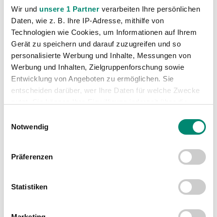
Akademie
(236)
Wir und
unsere 1 Partner
verarbeiten Ihre persönlichen
Allgemeine News
(606)
Daten, wie z. B. Ihre IP-Adresse, mithilfe von
Technologien wie Cookies, um Informationen auf Ihrem
Damen
(6)
Gerät zu speichern und darauf zuzugreifen und so
Junge Wikinger Ried
(413)
personalisierte Werbung und Inhalte, Messungen von
Nachwuchs
(74)
Werbung und Inhalten, Zielgruppenforschung sowie
Profis
(1316)
Entwicklung von Angeboten zu ermöglichen. Sie
entscheiden darüber, wer Ihre Daten für welche Zwecke
Ticketing
(91)
nutzt. Sie können Ihre Einwilligung jederzeit über die
Unkategorisiert
(2867)
Cookie-Erklärung oder durch Klicken auf das Privacy
Einwilligungsauswahl
Trigger Symbol ändern oder widerrufen
Notwendig
Erfahren Sie mehr darüber, wie Ihre persönlichen Daten
Präferenzen
verarbeitet werden, und legen Sie Ihre Präferenzen im
Abschnitt Einzelheiten
fest.
Statistiken
Wir verwenden Cookies, um Inhalte und Anzeigen zu
VORIGER NEWSEINTRAG
NÄCHSTER NEWSEINTRAG
personalisieren, Funktionen für soziale Medien anbieten
Kingsley Michael: „Das Wichtigste ist, dass wir an uns glauben“
Herbstsaisonabschluss in St. Anna
Marketing