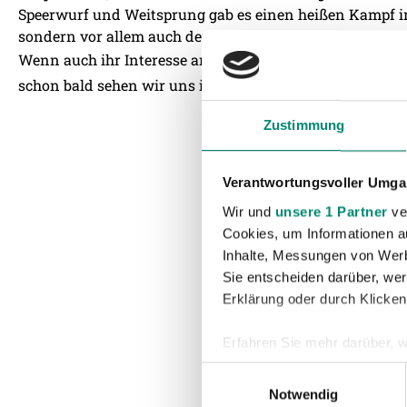
Speerwurf und Weitsprung gab es einen heißen Kampf i
sondern vor allem auch den Kids hat die gemeinsame Tr
Wenn auch ihr Interesse an einem Vereinsbesuch der W
schon bald sehen wir uns im Training!
Zustimmung
Verantwortungsvoller Umgan
Wir und
unsere 1 Partner
ver
Cookies, um Informationen a
Inhalte, Messungen von Werb
Sie entscheiden darüber, wer
Erklärung oder durch Klicken
Erfahren Sie mehr darüber, w
Einzelheiten
fest.
Einwilligungsauswahl
Notwendig