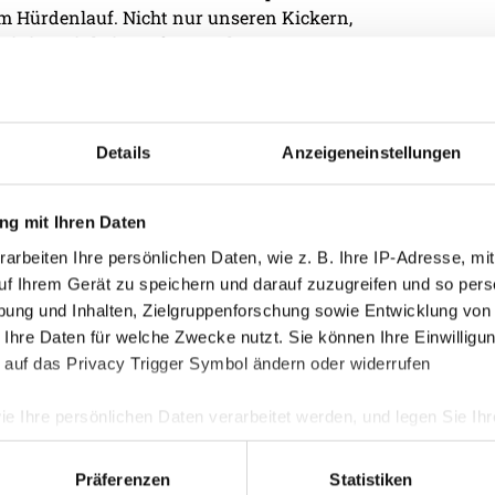
m Hürdenlauf. Nicht nur unseren Kickern,
ainingseinheit Spaß gemacht.
ikinger habt, meldet euch
HIER an und
Kategorie
Akademie
Details
Anzeigeneinstellungen
Allgemein
g mit Ihren Daten
Damen
arbeiten Ihre persönlichen Daten, wie z. B. Ihre IP-Adresse, mit
Junge Wik
uf Ihrem Gerät zu speichern und darauf zuzugreifen und so pers
Nachwuch
ung und Inhalten, Zielgruppenforschung sowie Entwicklung von
Profis
 Ihre Daten für welche Zwecke nutzt. Sie können Ihre Einwilligun
 auf das Privacy Trigger Symbol ändern oder widerrufen
Ticketing
Unkategori
ie Ihre persönlichen Daten verarbeitet werden, und legen Sie I
Präferenzen
Statistiken