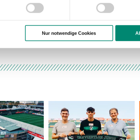
nhalte und Anzeigen zu personalisieren, Funktionen für soziale
Website zu analysieren. Außerdem geben wir Informationen zu I
r soziale Medien, Werbung und Analysen weiter. Unsere Partner
 Daten zusammen, die Sie ihnen bereitgestellt haben oder die s
n.
Nur notwendige Cookies
A
„Müssen mit voller K
ere zu Speicherdauer und Empfänger entnehmen Sie unserer
Dat