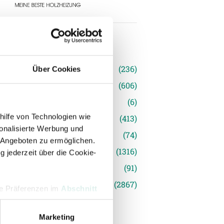
n
(236)
Über Cookies
e News
(606)
(6)
hilfe von Technologien wie
inger Ried
(413)
onalisierte Werbung und
s
(74)
 Angeboten zu ermöglichen.
(1316)
g jederzeit über die Cookie-
(91)
siert
(2867)
hre Präferenzen im
Abschnitt
Marketing