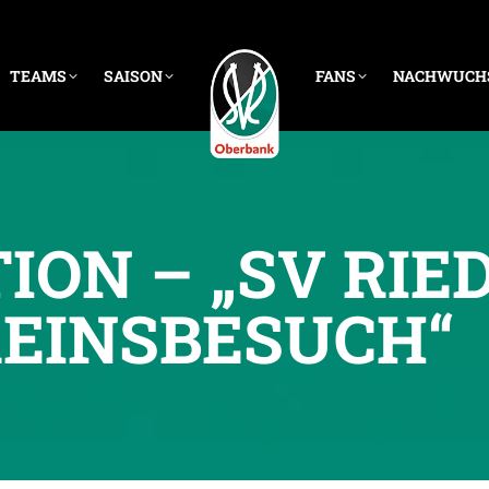
TEAMS
SAISON
FANS
NACHWUCH
ION – „SV RIE
EINSBESUCH“