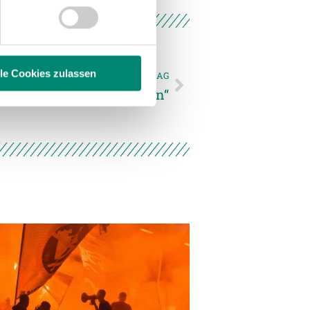
 Medien anbieten zu können
hrer Verwendung unserer
 führen diese Informationen
ie im Rahmen Ihrer Nutzung
lle Cookies zulassen
NÄCHSTER NEWSEINTRAG
raft für den Sieg kämpfen“
enschutzerklärung
.