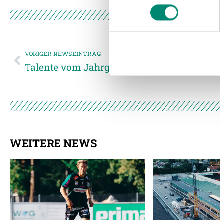
Wir verwenden Cookies, um I
und die Zugriffe auf unsere 
Website an unsere Partner fü
möglicherweise mit weiteren
der Dienste gesammelt habe
VORIGER NEWSEINTRAG
Talente vom Jahrgang 2005 gesucht
Weitere Details, insbesond
WEITERE NEWS