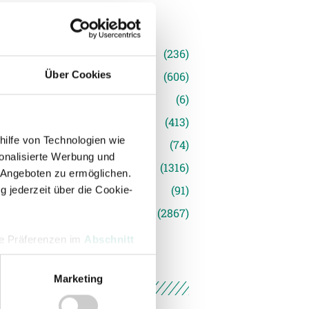
n
(236)
Über Cookies
e News
(606)
(6)
inger Ried
(413)
hilfe von Technologien wie
s
(74)
onalisierte Werbung und
(1316)
 Angeboten zu ermöglichen.
(91)
g jederzeit über die Cookie-
siert
(2867)
hre Präferenzen im
Abschnitt
Marketing
 Medien anbieten zu können
hrer Verwendung unserer