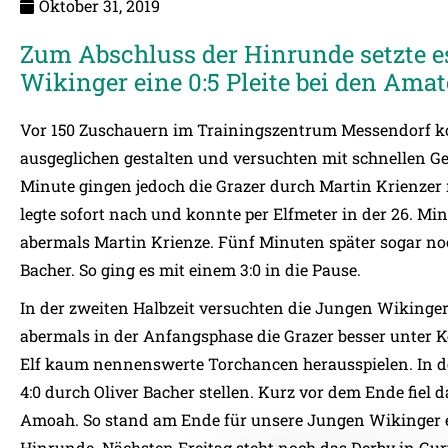
Oktober 31, 2019
Zum Abschluss der Hinrunde setzte e
Wikinger eine 0:5 Pleite bei den Ama
Vor 150 Zuschauern im Trainingszentrum Messendorf k
ausgeglichen gestalten und versuchten mit schnellen Ge
Minute gingen jedoch die Grazer durch Martin Krienzer 
legte sofort nach und konnte per Elfmeter in der 26. Minu
abermals Martin Krienze. Fünf Minuten später sogar noc
Bacher. So ging es mit einem 3:0 in die Pause.
In der zweiten Halbzeit versuchten die Jungen Wikinger 
abermals in der Anfangsphase die Grazer besser unter Ko
Elf kaum nennenswerte Torchancen herausspielen. In d
4:0 durch Oliver Bacher stellen. Kurz vor dem Ende fiel
Amoah. So stand am Ende für unsere Jungen Wikinger e
Hinrunde. Nächsten Freitag steht noch das Derby in G