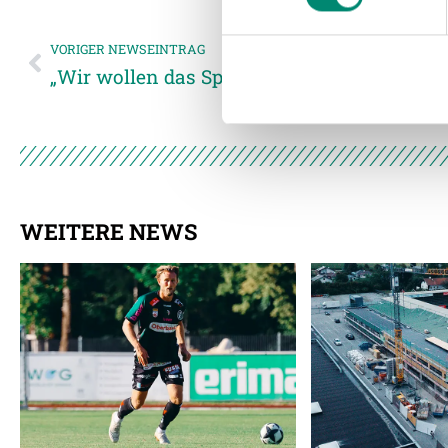
Website an unsere Partner fü
möglicherweise mit weiteren
VORIGER NEWSEINTRAG
der Dienste gesammelt habe
„Wir wollen das Spiel gewinnen“
Weitere Details, insbesond
WEITERE NEWS