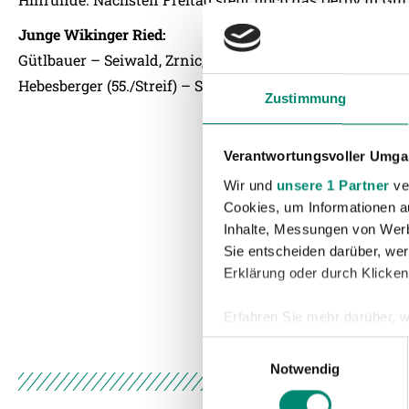
Junge Wikinger Ried:
Gütlbauer – Seiwald, Zrnic, Pointner, Haider – Gragger, H
Hebesberger (55./Streif) – Schlosser (77./Socovka).
Zustimmung
Verantwortungsvoller Umgan
Wir und
unsere 1 Partner
ver
Cookies, um Informationen a
Inhalte, Messungen von Werb
Sie entscheiden darüber, wer
Erklärung oder durch Klicken
Erfahren Sie mehr darüber, w
Einzelheiten
fest.
Einwilligungsauswahl
Notwendig
Wir verwenden Cookies, um I
und die Zugriffe auf unsere 