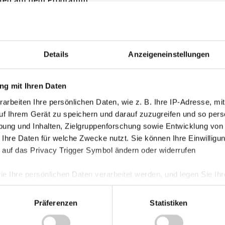
Kategorie
orner – Zikic, Schwaighofer (63./Huber),
Akademie
Details
Anzeigeneinstellungen
Allgemein
Damen
g mit Ihren Daten
Junge Wik
arbeiten Ihre persönlichen Daten, wie z. B. Ihre IP-Adresse, mit
Nachwuch
uf Ihrem Gerät zu speichern und darauf zuzugreifen und so pers
Profis
ung und Inhalten, Zielgruppenforschung sowie Entwicklung von
Ticketing
 Ihre Daten für welche Zwecke nutzt. Sie können Ihre Einwilligun
 auf das Privacy Trigger Symbol ändern oder widerrufen
Unkategori
ie Ihre persönlichen Daten verarbeitet werden, und legen Sie I
Präferenzen
Statistiken
nhalte und Anzeigen zu personalisieren, Funktionen für soziale
Website zu analysieren. Außerdem geben wir Informationen zu I