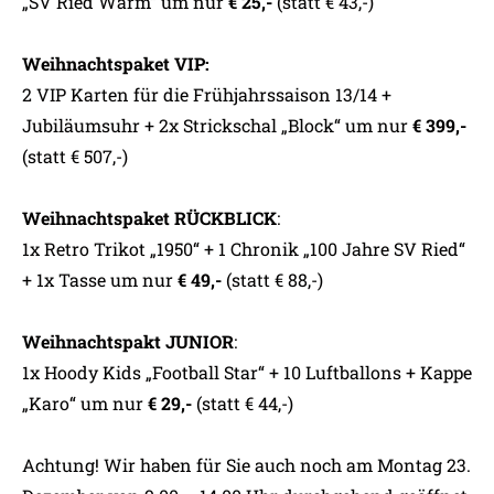
„SV Ried Warm“ um nur
€ 25,-
(statt € 43,-)
Weihnachtspaket VIP:
2 VIP Karten für die Frühjahrssaison 13/14 +
Jubiläumsuhr + 2x Strickschal „Block“ um nur
€ 399,-
(statt € 507,-)
Weihnachtspaket RÜCKBLICK
:
1x Retro Trikot „1950“ + 1 Chronik „100 Jahre SV Ried“
+ 1x Tasse um nur
€ 49,-
(statt € 88,-)
Weihnachtspakt JUNIOR
:
1x Hoody Kids „Football Star“ + 10 Luftballons + Kappe
„Karo“ um nur
€ 29,-
(statt € 44,-)
Achtung! Wir haben für Sie auch noch am Montag 23.