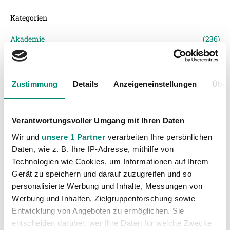
Kategorien
Akademie
(236)
Allgemeine News
(605)
Damen
(6)
Zustimmung
Details
Anzeigeneinstellungen
Über
Junge Wikinger Ried
(413)
Nachwuchs
(74)
Profis
(1315)
Verantwortungsvoller Umgang mit Ihren Daten
Ticketing
(91)
Wir und
unsere 1 Partner
verarbeiten Ihre persönlichen
Daten, wie z. B. Ihre IP-Adresse, mithilfe von
Unkategorisiert
(2867)
Technologien wie Cookies, um Informationen auf Ihrem
Gerät zu speichern und darauf zuzugreifen und so
personalisierte Werbung und Inhalte, Messungen von
Werbung und Inhalten, Zielgruppenforschung sowie
Entwicklung von Angeboten zu ermöglichen. Sie
entscheiden darüber, wer Ihre Daten für welche Zwecke