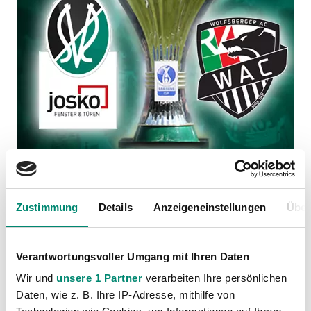
Zustimmung
Details
Anzeigeneinstellungen
Über
Kategorien
Akademie
(236)
Verantwortungsvoller Umgang mit Ihren Daten
Allgemeine News
(606)
Wir und
unsere 1 Partner
verarbeiten Ihre persönlichen
Damen
(6)
Daten, wie z. B. Ihre IP-Adresse, mithilfe von
Junge Wikinger Ried
(413)