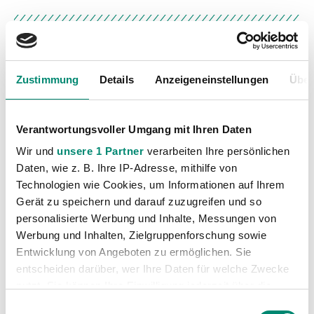
WEITERE NEWS
Zustimmung
Details
Anzeigeneinstellungen
Über
Verantwortungsvoller Umgang mit Ihren Daten
Wir und
unsere 1 Partner
verarbeiten Ihre persönlichen
Daten, wie z. B. Ihre IP-Adresse, mithilfe von
Technologien wie Cookies, um Informationen auf Ihrem
Gerät zu speichern und darauf zuzugreifen und so
personalisierte Werbung und Inhalte, Messungen von
Werbung und Inhalten, Zielgruppenforschung sowie
Entwicklung von Angeboten zu ermöglichen. Sie
entscheiden darüber, wer Ihre Daten für welche Zwecke
nutzt. Sie können Ihre Einwilligung jederzeit über die
Cookie-Erklärung oder durch Klicken auf das Privacy
Einwilligungsauswahl