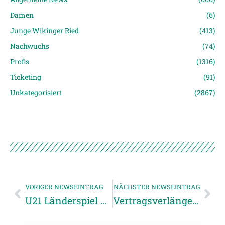
Damen
(6)
Junge Wikinger Ried
(413)
Nachwuchs
(74)
Profis
(1316)
Ticketing
(91)
Unkategorisiert
(2867)
VORIGER NEWSEINTRAG
NÄCHSTER NEWSEINTRAG
U21 Länderspiel Österreich – Belarus am 31. März in Ried
Vertragsverlängerung für Antonio Van Wyk