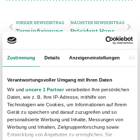
VORIGER NEWSEINTRAG
NÄCHSTER NEWSEINTRAG
Terminfixierung 21. Runde: KSV Superfund Kapfenberg – SV Josko Ried
Präsident Hans Willminger im OÖNachrichten Interview
Zustimmung
Details
Anzeigeneinstellungen
Über
WEITERE NEWS
Verantwortungsvoller Umgang mit Ihren Daten
Wir und
unsere 1 Partner
verarbeiten Ihre persönlichen
Daten, wie z. B. Ihre IP-Adresse, mithilfe von
Technologien wie Cookies, um Informationen auf Ihrem
Gerät zu speichern und darauf zuzugreifen und so
personalisierte Werbung und Inhalte, Messungen von
Werbung und Inhalten, Zielgruppenforschung sowie
Entwicklung von Angeboten zu ermöglichen. Sie