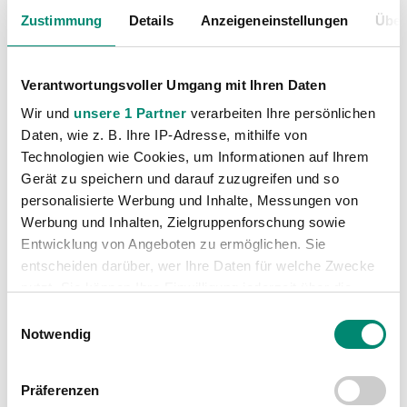
Zustimmung
Details
Anzeigeneinstellungen
Über
Verantwortungsvoller Umgang mit Ihren Daten
Wir und
unsere 1 Partner
verarbeiten Ihre persönlichen
Daten, wie z. B. Ihre IP-Adresse, mithilfe von
Technologien wie Cookies, um Informationen auf Ihrem
Gerät zu speichern und darauf zuzugreifen und so
Kategorien
personalisierte Werbung und Inhalte, Messungen von
Akademie
(236)
Werbung und Inhalten, Zielgruppenforschung sowie
Entwicklung von Angeboten zu ermöglichen. Sie
Allgemeine News
(606)
entscheiden darüber, wer Ihre Daten für welche Zwecke
Damen
(6)
nutzt. Sie können Ihre Einwilligung jederzeit über die
Junge Wikinger Ried
(413)
Cookie-Erklärung oder durch Klicken auf das Privacy
Einwilligungsauswahl
Nachwuchs
(74)
Trigger Symbol ändern oder widerrufen
Notwendig
Profis
(1316)
Erfahren Sie mehr darüber, wie Ihre persönlichen Daten
Ticketing
(91)
Präferenzen
verarbeitet werden, und legen Sie Ihre Präferenzen im