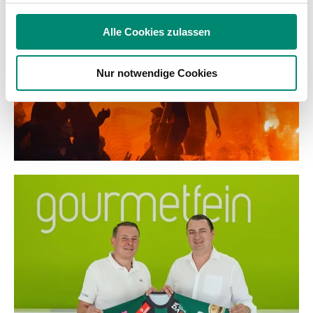
Verwendung unserer Website an unsere Partner für
soziale Medien, Werbung und Analysen weiter. Unsere
Alle Cookies zulassen
Partner führen diese Informationen möglicherweise mit
weiteren Daten zusammen, die Sie ihnen bereitgestellt
Nur notwendige Cookies
haben oder die sie im Rahmen Ihrer Nutzung der Dienste
gesammelt haben.
Weitere Details, insbesondere zu Speicherdauer und
Empfänger entnehmen Sie unserer
Datenschutzerklärung
.