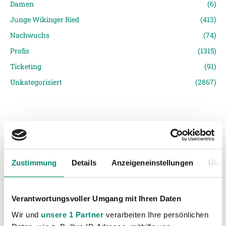
Damen
(6)
Junge Wikinger Ried
(413)
Nachwuchs
(74)
Profis
(1315)
Ticketing
(91)
Unkategorisiert
(2867)
Zustimmung
Details
Anzeigeneinstellungen
Über
VORIGER NEWSEINTRAG
NÄCHSTER NEWSEINTRAG
3:4-Testspielniederlage gegen SV Kapfenberg
Oliver Glasner: „Die Vorbereitung ist sehr gut verlaufen“
Verantwortungsvoller Umgang mit Ihren Daten
Wir und
unsere 1 Partner
verarbeiten Ihre persönlichen