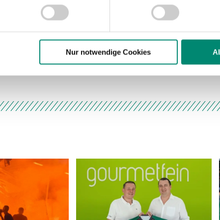
nhalte und Anzeigen zu personalisieren, Funktionen für soziale
Website zu analysieren. Außerdem geben wir Informationen zu I
r soziale Medien, Werbung und Analysen weiter. Unsere Partner
 Daten zusammen, die Sie ihnen bereitgestellt haben oder die s
n.
Nur notwendige Cookies
A
tic Ried
Zuschauer-Rü
ere zu Speicherdauer und Empfänger entnehmen Sie unserer
Dat