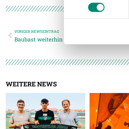
Wir verwenden Cookies, um I
und die Zugriffe auf unsere 
Website an unsere Partner fü
möglicherweise mit weiteren
der Dienste gesammelt habe
VORIGER NEWSEINTRAG
Baubast weiterhin Sponsor der SV Guntama
Weitere Details, insbesond
WEITERE NEWS