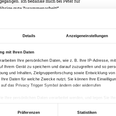
egangen. Ich bedanke mich bei Peter für
jährige gute Zusammenarbeit!“
 die Austria am 21.5.2021 statt.
Kategorie
Akademie
Details
Anzeigeneinstellungen
Allgemein
g mit Ihren Daten
Damen
arbeiten Ihre persönlichen Daten, wie z. B. Ihre IP-Adresse, mit
Junge Wik
uf Ihrem Gerät zu speichern und darauf zuzugreifen und so pers
Nachwuch
ung und Inhalten, Zielgruppenforschung sowie Entwicklung von
Profis
 Ihre Daten für welche Zwecke nutzt. Sie können Ihre Einwilligun
 auf das Privacy Trigger Symbol ändern oder widerrufen
Ticketing
Unkategori
ie Ihre persönlichen Daten verarbeitet werden, und legen Sie I
Präferenzen
Statistiken