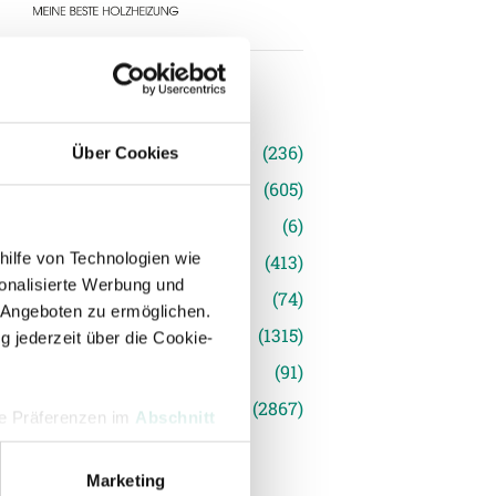
n
(236)
Über Cookies
e News
(605)
(6)
hilfe von Technologien wie
inger Ried
(413)
onalisierte Werbung und
s
(74)
 Angeboten zu ermöglichen.
(1315)
g jederzeit über die Cookie-
(91)
siert
(2867)
hre Präferenzen im
Abschnitt
Marketing