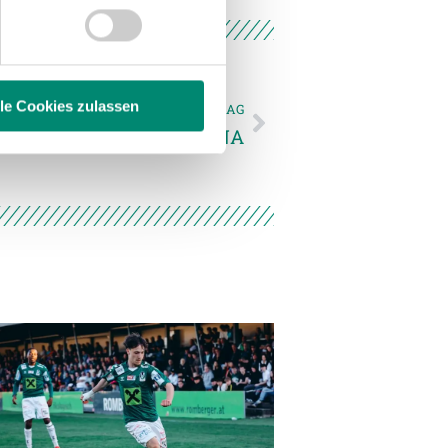
 Medien anbieten zu können
hrer Verwendung unserer
 führen diese Informationen
ie im Rahmen Ihrer Nutzung
lle Cookies zulassen
NÄCHSTER NEWSEINTRAG
ckkehr in die josko ARENA
enschutzerklärung
.