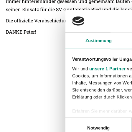
immer hintereinander gesessen und gemeinsam laufen g
seinen Einsatz für die SV Guntamatic Ried und die lang
Die offizielle Verabschiedung findet beim Heimspiel gegen
DANKE Peter!
Zustimmung
Verantwortungsvoller Umgan
Wir und
unsere 1 Partner
ver
Cookies, um Informationen a
Inhalte, Messungen von Werb
Sie entscheiden darüber, wer
Erklärung oder durch Klicken
Erfahren Sie mehr darüber, w
Einzelheiten
fest.
Einwilligungsauswahl
Notwendig