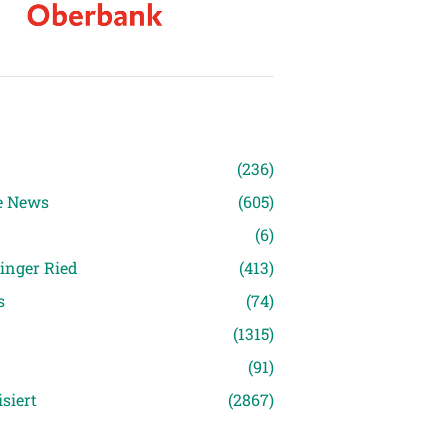
n
(236)
e News
(605)
(6)
inger Ried
(413)
s
(74)
(1315)
(91)
siert
(2867)