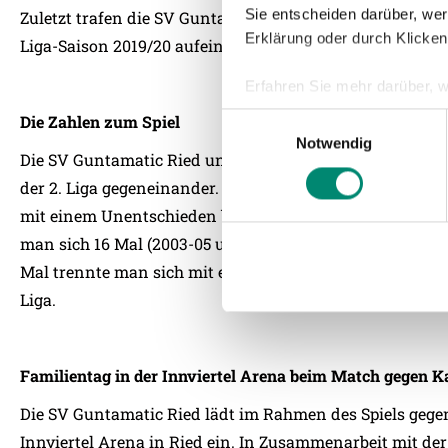
Sie entscheiden darüber, wer
Zuletzt trafen die SV Guntamatic Ried und Kapfenberg am
Erklärung oder durch Klicken
Liga-Saison 2019/20 aufeinander. Ried siegte zuhause mit 
Erfahren Sie mehr darüber, w
Einzelheiten
fest.
Die Zahlen zum Spiel
Einwilligungsauswahl
Notwendig
Die SV Guntamatic Ried und Kapfenberg spielten insges
Wir verwenden Cookies, um I
und die Zugriffe auf unsere 
der 2. Liga gegeneinander. 21 Spiele gewann Ried, fünf 
Website an unsere Partner fü
mit einem Unentschieden bei einer Gesamttordifferenz vo
möglicherweise mit weiteren
man sich 16 Mal (2003-05 und 2017-20) gegenüber. Ried ho
der Dienste gesammelt habe
Mal trennte man sich mit einem Unentschieden. 40 zu 15 f
Liga.
Weitere Details, insbesond
Familientag in der Innviertel Arena beim Match gegen 
Die SV Guntamatic Ried lädt im Rahmen des Spiels gege
Innviertel Arena in Ried ein. In Zusammenarbeit mit der