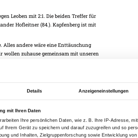
en Leoben mit 2:1. Die beiden Treffer für
ander Hofleitner (84.). Kapfenberg ist mit
e. Alles andere wäre eine Enttäuschung
„Wir wollen zuhause gemeinsam mit unseren
inen Schritt vorwärts machen. Ich hoffe
Kapfenberg hat eine gute Mannschaft, wir
en Gegner wie der GAK oder Liefering. Es
Details
Anzeigeneinstellungen
mit Aggressivität paaren und wir das
Maximilian Senft.
g mit Ihren Daten
arbeiten Ihre persönlichen Daten, wie z. B. Ihre IP-Adresse, mit
uf Ihrem Gerät zu speichern und darauf zuzugreifen und so pers
ung und Inhalten, Zielgruppenforschung sowie Entwicklung von