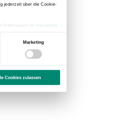
g jederzeit über die Cookie-
hre Präferenzen im
Abschnitt
Marketing
 Medien anbieten zu können
hrer Verwendung unserer
 führen diese Informationen
ie im Rahmen Ihrer Nutzung
lle Cookies zulassen
enschutzerklärung
.