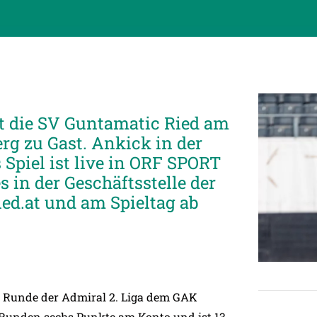
hat die SV Guntamatic Ried am
rg zu Gast. Ankick in der
 Spiel ist live in ORF SPORT
es in der Geschäftsstelle der
ied.at und am Spieltag ab
n Runde der Admiral 2. Liga dem GAK
 Runden sechs Punkte am Konto und ist 13.