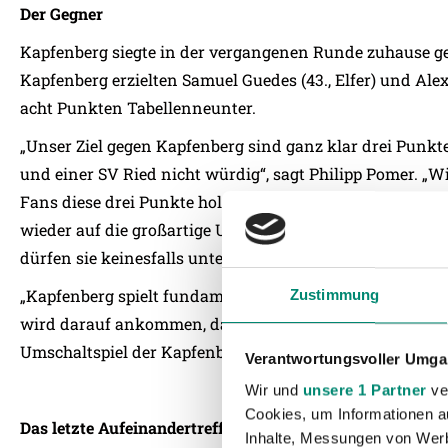
Der Gegner
Kapfenberg siegte in der vergangenen Runde zuhause geg
Kapfenberg erzielten Samuel Guedes (43., Elfer) und Alex
acht Punkten Tabellenneunter.
„Unser Ziel gegen Kapfenberg sind ganz klar drei Punkt
und einer SV Ried nicht würdig“, sagt Philipp Pomer. 
Fans diese drei Punkte holen und damit in der Tabelle e
wieder auf die großartige Unterstützung unserer Fans. 
dürfen sie keinesfalls unterschätzen.“
„Kapfenberg spielt fundamental anders als unsere vorig
Zustimmung
wird darauf ankommen, dass wir Geduld und Präzision 
Umschaltspiel der Kapfenberger im Keim ersticken“, so 
Verantwortungsvoller Umgan
Wir und
unsere 1 Partner
ver
Cookies, um Informationen a
Das letzte Aufeinandertreffen
Inhalte, Messungen von Werb