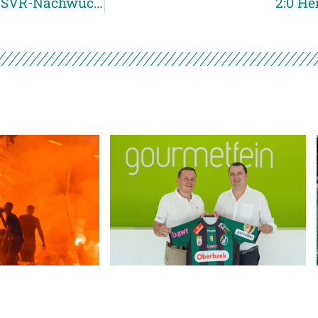
Umweltbox-Sammelaktion zu Gunsten des SVR-Nachwuchs
2:0 He