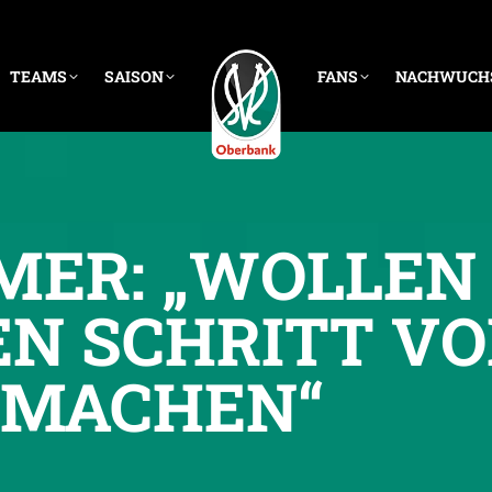
TEAMS
SAISON
FANS
NACHWUCH
MER: „WOLLEN 
EN SCHRITT V
MACHEN“