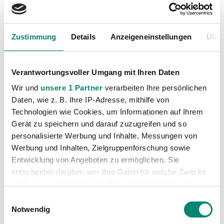
Nachwuchs
(74)
Profis
(1315)
Zustimmung
Details
Anzeigeneinstellungen
Über
Ticketing
(91)
Unkategorisiert
(2867)
Verantwortungsvoller Umgang mit Ihren Daten
Wir und
unsere 1 Partner
verarbeiten Ihre persönlichen
Daten, wie z. B. Ihre IP-Adresse, mithilfe von
Technologien wie Cookies, um Informationen auf Ihrem
Gerät zu speichern und darauf zuzugreifen und so
personalisierte Werbung und Inhalte, Messungen von
Werbung und Inhalten, Zielgruppenforschung sowie
VORIGER NEWSEINTRAG
NÄCHSTER NEWSEINTRAG
Entwicklung von Angeboten zu ermöglichen. Sie
Testspielauftakt gegen Klubi Futbollistik Skenderbeu Korca
SV Josko Ried gewinnt Test gegen KF Skenderbeu Korca
entscheiden darüber, wer Ihre Daten für welche Zwecke
nutzt. Sie können Ihre Einwilligung jederzeit über die
Cookie-Erklärung oder durch Klicken auf das Privacy
Einwilligungsauswahl
Trigger Symbol ändern oder widerrufen
Notwendig