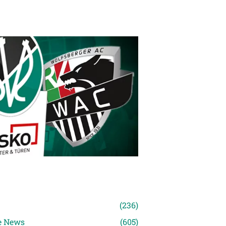
n
(236)
e News
(605)