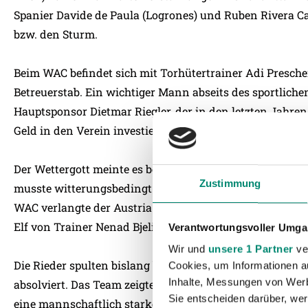
Spanier Davide de Paula (Logrones) und Ruben Rivera Ca
bzw. den Sturm.
Beim WAC befindet sich mit Torhütertrainer Adi Presch
Betreuerstab. Ein wichtiger Mann abseits des sportlichen
Hauptsponsor Dietmar Riegler, der in den letzten Jahre
Geld in den Verein investierte.
Der Wettergott meinte es beim Bundesliga-Auftakt des WA
Zustimmung
musste witterungsbedingt abgesagt werden und konnte
WAC verlangte der Austria alles ab, musste sich aber mi
Elf von Trainer Nenad Bjelica gegen Ostbahn XI Wien kla
Verantwortungsvoller Umgan
Wir und
unsere 1 Partner
ver
Die Rieder spulten bislang bereits ein beachtliches Pro
Cookies, um Informationen a
Inhalte, Messungen von Werb
absolviert. Das Team zeigte sich bereits gut eingespielt
Sie entscheiden darüber, wer
eine mannschaftlich starke Leistung und im Europacup 