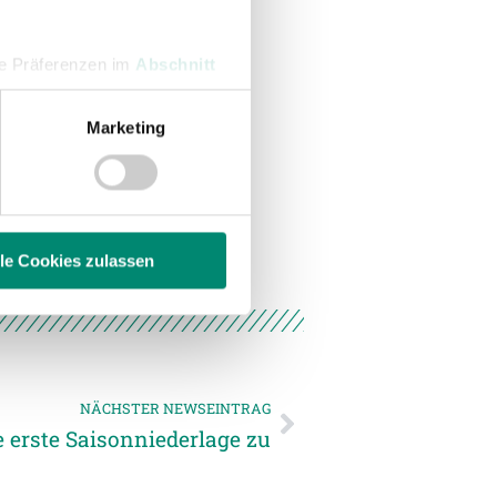
hre Präferenzen im
Abschnitt
Marketing
 Medien anbieten zu können
hrer Verwendung unserer
 führen diese Informationen
ie im Rahmen Ihrer Nutzung
lle Cookies zulassen
enschutzerklärung
.
NÄCHSTER NEWSEINTRAG
e erste Saisonniederlage zu