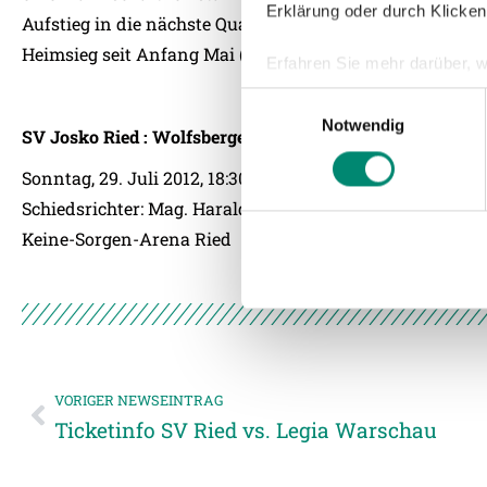
Erklärung oder durch Klicken
Aufstieg in die nächste Qualifikationsrunde. Gegen den 
Heimsieg seit Anfang Mai (2:0 gegen Austria, 2.5.2012) fe
Erfahren Sie mehr darüber, w
Einzelheiten
fest.
Einwilligungsauswahl
Notwendig
SV Josko Ried : Wolfsberger AC
Wir verwenden Cookies, um I
und die Zugriffe auf unsere 
Sonntag, 29. Juli 2012, 18:30 Uhr
Website an unsere Partner fü
Schiedsrichter: Mag. Harald Lechner
möglicherweise mit weiteren
Keine-Sorgen-Arena Ried
der Dienste gesammelt habe
Weitere Details, insbesond
VORIGER NEWSEINTRAG
Ticketinfo SV Ried vs. Legia Warschau