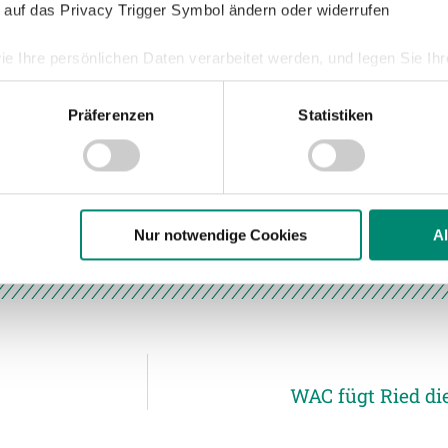
 auf das Privacy Trigger Symbol ändern oder widerrufen
Aufsteiger wollen die Rieder den ersten
iern.
ie Ihre persönlichen Daten verarbeitet werden, und legen Sie I
Präferenzen
Statistiken
nhalte und Anzeigen zu personalisieren, Funktionen für soziale
Website zu analysieren. Außerdem geben wir Informationen zu I
r soziale Medien, Werbung und Analysen weiter. Unsere Partner
 Daten zusammen, die Sie ihnen bereitgestellt haben oder die s
n.
Nur notwendige Cookies
A
ere zu Speicherdauer und Empfänger entnehmen Sie unserer
Dat
WAC fügt Ried di