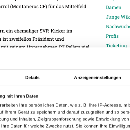
rrol (Montaneros CF) für das Mittelfeld
Damen
Junge Wik
Nachwuch
ern ein ehemaliger SVR-Kicker im
Profis
 ist zweifellos Präsident und
Ticketing
n mit seinem Unternehmen RZ Pellets viel
Unkategori
C nicht gut. Das Spiel gegen die Austria
Details
Anzeigeneinstellungen
 erst am Mittwoch nachgeholt werden. Der
t 0:1 geschlagen geben. Im Cup gewann die
r mit 8:1.
g mit Ihren Daten
arbeiten Ihre persönlichen Daten, wie z. B. Ihre IP-Adresse, mit
gramm ab und haben schon vier Pflichtspiele
uf Ihrem Gerät zu speichern und darauf zuzugreifen und so pers
ung und Inhalten, Zielgruppenforschung sowie Entwicklung von
 und bot beim 2:0-Erfolg gegen die Admira
 Ihre Daten für welche Zwecke nutzt. Sie können Ihre Einwilligun
schaffte das Fuchsbichler-Team den